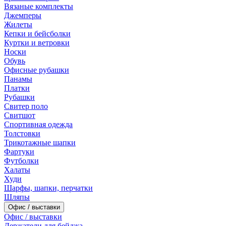
Вязаные комплекты
Джемперы
Жилеты
Кепки и бейсболки
Куртки и ветровки
Носки
Обувь
Офисные рубашки
Панамы
Платки
Рубашки
Свитер поло
Свитшот
Спортивная одежда
Толстовки
Трикотажные шапки
Фартуки
Футболки
Халаты
Худи
Шарфы, шапки, перчатки
Шляпы
Офис / выставки
Офис / выставки
Держатели для бейджа