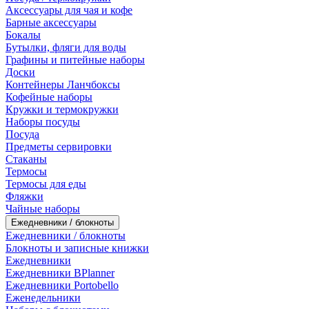
Аксессуары для чая и кофе
Барные аксессуары
Бокалы
Бутылки, фляги для воды
Графины и питейные наборы
Доски
Контейнеры Ланчбоксы
Кофейные наборы
Кружки и термокружки
Наборы посуды
Посуда
Предметы сервировки
Стаканы
Термосы
Термосы для еды
Фляжки
Чайные наборы
Ежедневники / блокноты
Ежедневники / блокноты
Блокноты и записные книжки
Ежедневники
Ежедневники BPlanner
Ежедневники Portobello
Еженедельники