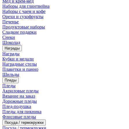
Мед и крем-мед
Наборы для глинтвейна
Наборы с чаем и кофе
Орехи и сухофрукты
Печенье
Продуктовые наборы
Сладкие подарки
Снеки
Шоколад
Награды
Награды
Кубки и медали
Наградные стелы
Плакетки и панно
Шильды
Пледы
Пледы
Акриловые пледы
Вязание на заказ
Дорожные пледы
Плед-подушка
Пледы для пикника
Флисовые пледы
Посуда / термокружки
Посуда / термокружки