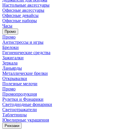
Настольные аксессуары
Офисные аксессуары
Офисные девайсы
Офисные наборы
Часы
Промо
Промо
Антистрессы и игры
Брелоки
Гигиенические средства
Зажигалки
Зеркала
Ланьярды
Металлические брелки
Открывалки
Полезные мелочи
Промо
Промопродукция
Рулетки и Фонарики
Светодиодные фонарики
Светоотражатели
Таблетницы
Ювелирные украшения
Рюкзаки