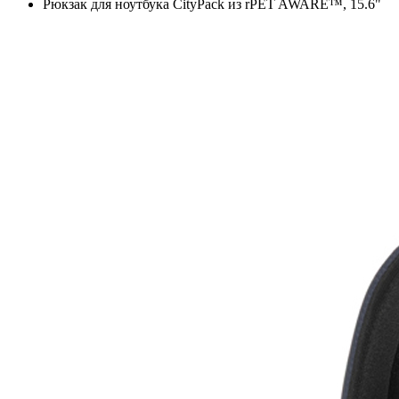
Рюкзак для ноутбука CityPack из rPET AWARE™, 15.6"