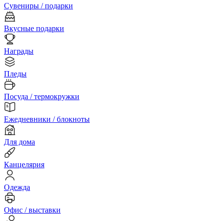
Сувениры / подарки
Вкусные подарки
Награды
Пледы
Посуда / термокружки
Ежедневники / блокноты
Для дома
Канцелярия
Одежда
Офис / выставки