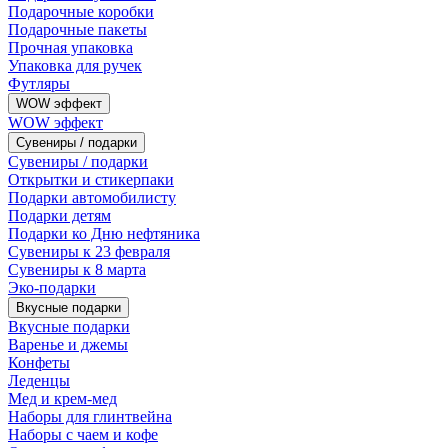
Подарочные коробки
Подарочные пакеты
Прочная упаковка
Упаковка для ручек
Футляры
WOW эффект
WOW эффект
Сувениры / подарки
Сувениры / подарки
Открытки и стикерпаки
Подарки автомобилисту
Подарки детям
Подарки ко Дню нефтяника
Сувениры к 23 февраля
Сувениры к 8 марта
Эко-подарки
Вкусные подарки
Вкусные подарки
Варенье и джемы
Конфеты
Леденцы
Мед и крем-мед
Наборы для глинтвейна
Наборы с чаем и кофе