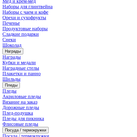
Мед и крем-мед
Наборы для глинтвейна
Наборы с чаем и кофе
Орехи и сухофрукты
Печенье
Продуктовые наборы
Сладкие подарки
Снеки
Шоколад
Награды
Награды
Кубки и медали
Наградные стелы
Плакетки и панно
Шильды
Пледы
Пледы
Акриловые пледы
Вязание на заказ
Дорожные пледы
Плед-подушка
Пледы для пикника
Флисовые пледы
Посуда / термокружки
Посуда / термокружки