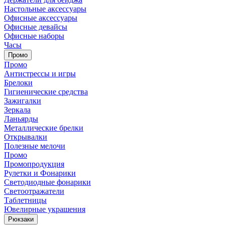
Настольные аксессуары
Офисные аксессуары
Офисные девайсы
Офисные наборы
Часы
Промо
Промо
Антистрессы и игры
Брелоки
Гигиенические средства
Зажигалки
Зеркала
Ланьярды
Металлические брелки
Открывалки
Полезные мелочи
Промо
Промопродукция
Рулетки и Фонарики
Светодиодные фонарики
Светоотражатели
Таблетницы
Ювелирные украшения
Рюкзаки