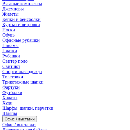
Вязаные комплекты
Джемперы
Жилеты
Кепки и бейсболки
Куртки и ветровки
Носки
Обувь
Офисные рубашки
Панамы
Платки
Рубашки
Свитер поло
Свитшот
Спортивная одежда
Толстовки
Трикотажные шапки
Фартуки
Футболки
Халаты
Худи
Шарфы, шапки, перчатки
Шляпы
Офис / выставки
Офис / выставки
Держатели для бейджа