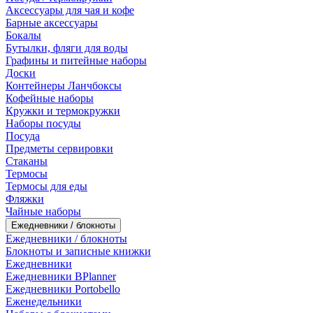
Аксессуары для чая и кофе
Барные аксессуары
Бокалы
Бутылки, фляги для воды
Графины и питейные наборы
Доски
Контейнеры Ланчбоксы
Кофейные наборы
Кружки и термокружки
Наборы посуды
Посуда
Предметы сервировки
Стаканы
Термосы
Термосы для еды
Фляжки
Чайные наборы
Ежедневники / блокноты
Ежедневники / блокноты
Блокноты и записные книжки
Ежедневники
Ежедневники BPlanner
Ежедневники Portobello
Еженедельники