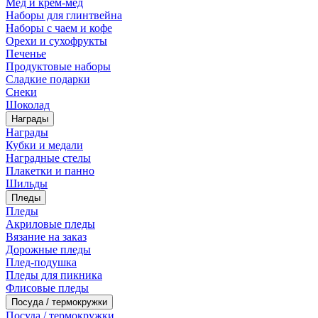
Мед и крем-мед
Наборы для глинтвейна
Наборы с чаем и кофе
Орехи и сухофрукты
Печенье
Продуктовые наборы
Сладкие подарки
Снеки
Шоколад
Награды
Награды
Кубки и медали
Наградные стелы
Плакетки и панно
Шильды
Пледы
Пледы
Акриловые пледы
Вязание на заказ
Дорожные пледы
Плед-подушка
Пледы для пикника
Флисовые пледы
Посуда / термокружки
Посуда / термокружки