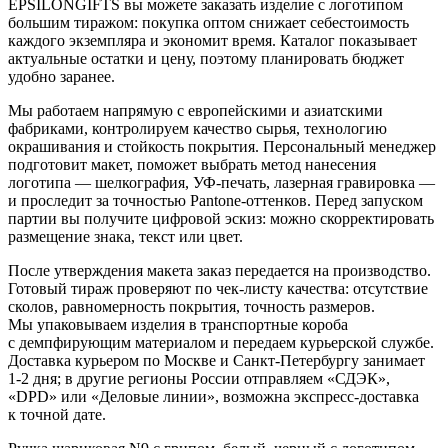
EPSILONGIFTS вы можете заказать изделие с логотипом
большим тиражом: покупка оптом снижает себестоимость
каждого экземпляра и экономит время. Каталог показывает
актуальные остатки и цену, поэтому планировать бюджет
удобно заранее.
Мы работаем напрямую с европейскими и азиатскими
фабриками, контролируем качество сырья, технологию
окрашивания и стойкость покрытия. Персональный менеджер
подготовит макет, поможет выбрать метод нанесения
логотипа — шелкография, УФ-печать, лазерная гравировка —
и проследит за точностью Pantone-оттенков. Перед запуском
партии вы получите цифровой эскиз: можно скорректировать
размещение знака, текст или цвет.
После утверждения макета заказ передается на производство.
Готовый тираж проверяют по чек-листу качества: отсутствие
сколов, равномерность покрытия, точность размеров.
Мы упаковываем изделия в транспортные короба
с демпфирующим материалом и передаем курьерской службе.
Доставка курьером по Москве и Санкт-Петербургу занимает
1-2 дня; в другие регионы России отправляем «СДЭК»,
«DPD» или «Деловые линии», возможна экспресс-доставка
к точной дате.