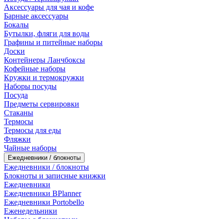
Аксессуары для чая и кофе
Барные аксессуары
Бокалы
Бутылки, фляги для воды
Графины и питейные наборы
Доски
Контейнеры Ланчбоксы
Кофейные наборы
Кружки и термокружки
Наборы посуды
Посуда
Предметы сервировки
Стаканы
Термосы
Термосы для еды
Фляжки
Чайные наборы
Ежедневники / блокноты
Ежедневники / блокноты
Блокноты и записные книжки
Ежедневники
Ежедневники BPlanner
Ежедневники Portobello
Еженедельники