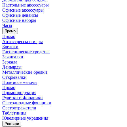
Настольные аксессуары
Офисные аксессуары
Офисные девайсы
Офисные наборы
Часы
Промо
Промо
Антистрессы и игры
Брелоки
Гигиенические средства
Зажигалки
Зеркала
Ланьярды
Металлические брелки
Открывалки
Полезные мелочи
Промо
Промопродукция
Рулетки и Фонарики
Светодиодные фонарики
Светоотражатели
Таблетницы
Ювелирные украшения
Рюкзаки