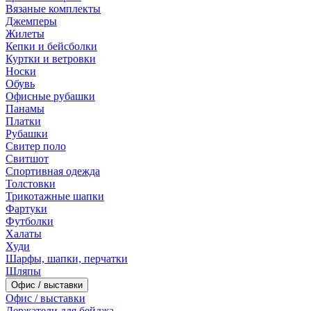
Вязаные комплекты
Джемперы
Жилеты
Кепки и бейсболки
Куртки и ветровки
Носки
Обувь
Офисные рубашки
Панамы
Платки
Рубашки
Свитер поло
Свитшот
Спортивная одежда
Толстовки
Трикотажные шапки
Фартуки
Футболки
Халаты
Худи
Шарфы, шапки, перчатки
Шляпы
Офис / выставки
Офис / выставки
Держатели для бейджа