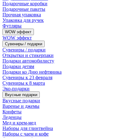
Подарочные коробки
Подарочные пакеты
Прочная упаковка
Упаковка для ручек
Футляры
WOW эффект
WOW эффект
Сувениры / подарки
Сувениры / подарки
Открытки и стикерпаки
Подарки автомобилисту
Подарки детям
Подарки ко Дню нефтяника
Сувениры к 23 февраля
Сувениры к 8 марта
Эко-подарки
Вкусные подарки
Вкусные подарки
Варенье и джемы
Конфеты
Леденцы
Мед и крем-мед
Наборы для глинтвейна
Наборы с чаем и кофе