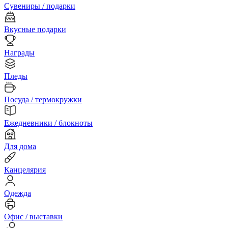
Сувениры / подарки
Вкусные подарки
Награды
Пледы
Посуда / термокружки
Ежедневники / блокноты
Для дома
Канцелярия
Одежда
Офис / выставки