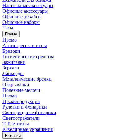
Настольные аксессуары
Офисные аксессуары
Офисные девайсы
Офисные наборы
Часы
Промо
Промо
Антистрессы и игры
Брелоки
Гигиенические средства
Зажигалки
Зеркала
Ланьярды
Металлические брелки
Открывалки
Полезные мелочи
Промо
Промопродукция
Рулетки и Фонарики
Светодиодные фонарики
Светоотражатели
Таблетницы
Ювелирные украшения
Рюкзаки