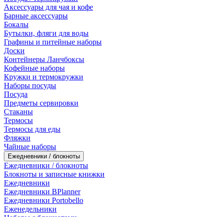
Аксессуары для чая и кофе
Барные аксессуары
Бокалы
Бутылки, фляги для воды
Графины и питейные наборы
Доски
Контейнеры Ланчбоксы
Кофейные наборы
Кружки и термокружки
Наборы посуды
Посуда
Предметы сервировки
Стаканы
Термосы
Термосы для еды
Фляжки
Чайные наборы
Ежедневники / блокноты
Ежедневники / блокноты
Блокноты и записные книжки
Ежедневники
Ежедневники BPlanner
Ежедневники Portobello
Еженедельники