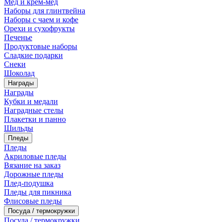
Мед и крем-мед
Наборы для глинтвейна
Наборы с чаем и кофе
Орехи и сухофрукты
Печенье
Продуктовые наборы
Сладкие подарки
Снеки
Шоколад
Награды
Награды
Кубки и медали
Наградные стелы
Плакетки и панно
Шильды
Пледы
Пледы
Акриловые пледы
Вязание на заказ
Дорожные пледы
Плед-подушка
Пледы для пикника
Флисовые пледы
Посуда / термокружки
Посуда / термокружки