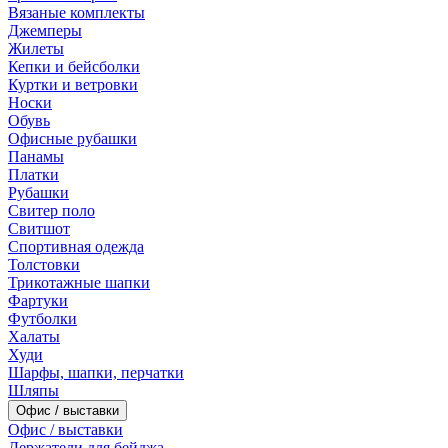
Вязаные комплекты
Джемперы
Жилеты
Кепки и бейсболки
Куртки и ветровки
Носки
Обувь
Офисные рубашки
Панамы
Платки
Рубашки
Свитер поло
Свитшот
Спортивная одежда
Толстовки
Трикотажные шапки
Фартуки
Футболки
Халаты
Худи
Шарфы, шапки, перчатки
Шляпы
Офис / выставки
Офис / выставки
Держатели для бейджа