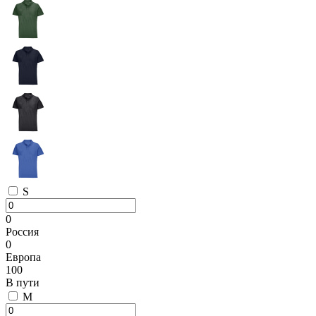
S
0
Россия
0
Европа
100
В пути
M