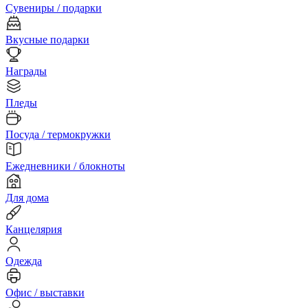
Сувениры / подарки
Вкусные подарки
Награды
Пледы
Посуда / термокружки
Ежедневники / блокноты
Для дома
Канцелярия
Одежда
Офис / выставки