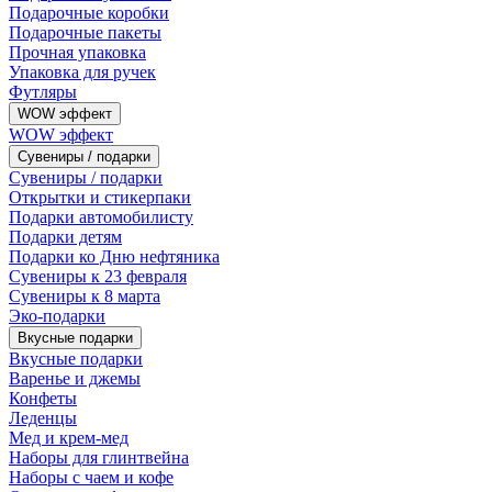
Подарочные коробки
Подарочные пакеты
Прочная упаковка
Упаковка для ручек
Футляры
WOW эффект
WOW эффект
Сувениры / подарки
Сувениры / подарки
Открытки и стикерпаки
Подарки автомобилисту
Подарки детям
Подарки ко Дню нефтяника
Сувениры к 23 февраля
Сувениры к 8 марта
Эко-подарки
Вкусные подарки
Вкусные подарки
Варенье и джемы
Конфеты
Леденцы
Мед и крем-мед
Наборы для глинтвейна
Наборы с чаем и кофе