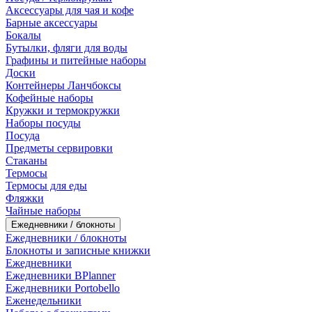
Аксессуары для чая и кофе
Барные аксессуары
Бокалы
Бутылки, фляги для воды
Графины и питейные наборы
Доски
Контейнеры Ланчбоксы
Кофейные наборы
Кружки и термокружки
Наборы посуды
Посуда
Предметы сервировки
Стаканы
Термосы
Термосы для еды
Фляжки
Чайные наборы
Ежедневники / блокноты
Ежедневники / блокноты
Блокноты и записные книжки
Ежедневники
Ежедневники BPlanner
Ежедневники Portobello
Еженедельники