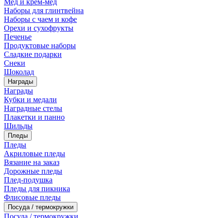
Мед и крем-мед
Наборы для глинтвейна
Наборы с чаем и кофе
Орехи и сухофрукты
Печенье
Продуктовые наборы
Сладкие подарки
Снеки
Шоколад
Награды
Награды
Кубки и медали
Наградные стелы
Плакетки и панно
Шильды
Пледы
Пледы
Акриловые пледы
Вязание на заказ
Дорожные пледы
Плед-подушка
Пледы для пикника
Флисовые пледы
Посуда / термокружки
Посуда / термокружки