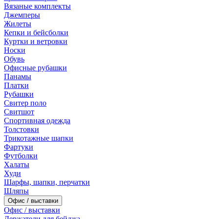
Вязаные комплекты
Джемперы
Жилеты
Кепки и бейсболки
Куртки и ветровки
Носки
Обувь
Офисные рубашки
Панамы
Платки
Рубашки
Свитер поло
Свитшот
Спортивная одежда
Толстовки
Трикотажные шапки
Фартуки
Футболки
Халаты
Худи
Шарфы, шапки, перчатки
Шляпы
Офис / выставки
Офис / выставки
Держатели для бейджа