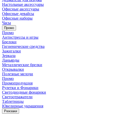
Настольные аксессуары
Офисные аксессуары
Офисные девайсы
Офисные наборы
Часы
Промо
Промо
Антистрессы и игры
Брелоки
Гигиенические средства
Зажигалки
Зеркала
Ланьярды
Металлические брелки
Открывалки
Полезные мелочи
Промо
Промопродукция
Рулетки и Фонарики
Светодиодные фонарики
Светоотражатели
Таблетницы
Ювелирные украшения
Рюкзаки