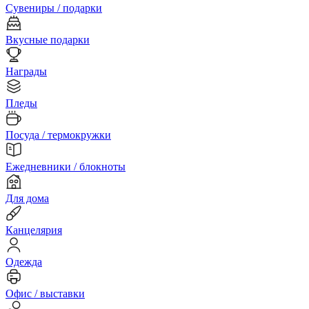
Сувениры / подарки
Вкусные подарки
Награды
Пледы
Посуда / термокружки
Ежедневники / блокноты
Для дома
Канцелярия
Одежда
Офис / выставки