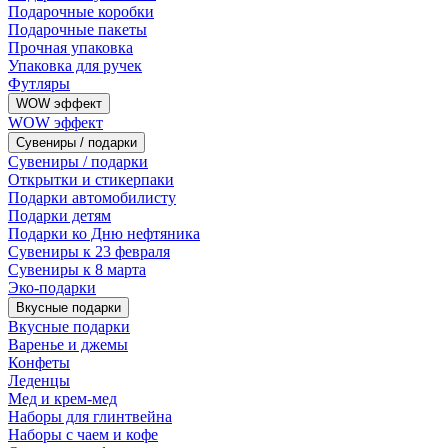
Подарочные коробки
Подарочные пакеты
Прочная упаковка
Упаковка для ручек
Футляры
WOW эффект
WOW эффект
Сувениры / подарки
Сувениры / подарки
Открытки и стикерпаки
Подарки автомобилисту
Подарки детям
Подарки ко Дню нефтяника
Сувениры к 23 февраля
Сувениры к 8 марта
Эко-подарки
Вкусные подарки
Вкусные подарки
Варенье и джемы
Конфеты
Леденцы
Мед и крем-мед
Наборы для глинтвейна
Наборы с чаем и кофе