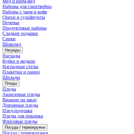
Мед и крем-мед
Наборы для глинтвейна
Наборы с чаем и кофе
Орехи и сухофрукты
Печенье
Продуктовые наборы
Сладкие подарки
Снеки
Шоколад
Награды
Награды
Кубки и медали
Наградные стелы
Плакетки и панно
Шильды
Пледы
Пледы
Акриловые пледы
Вязание на заказ
Дорожные пледы
Плед-подушка
Пледы для пикника
Флисовые пледы
Посуда / термокружки
Посуда / термокружки