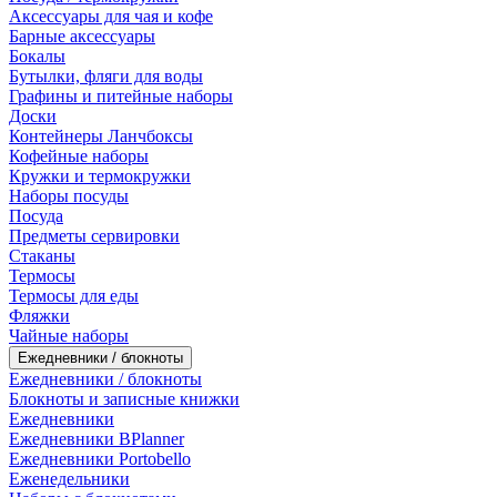
Аксессуары для чая и кофе
Барные аксессуары
Бокалы
Бутылки, фляги для воды
Графины и питейные наборы
Доски
Контейнеры Ланчбоксы
Кофейные наборы
Кружки и термокружки
Наборы посуды
Посуда
Предметы сервировки
Стаканы
Термосы
Термосы для еды
Фляжки
Чайные наборы
Ежедневники / блокноты
Ежедневники / блокноты
Блокноты и записные книжки
Ежедневники
Ежедневники BPlanner
Ежедневники Portobello
Еженедельники