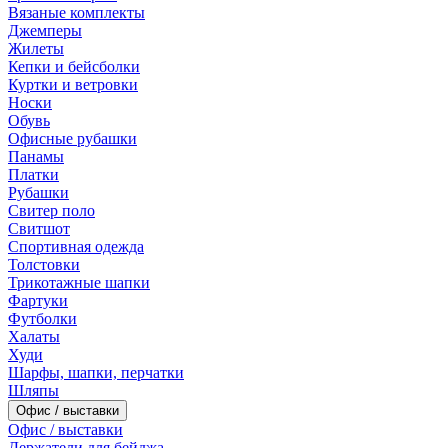
Вязаные комплекты
Джемперы
Жилеты
Кепки и бейсболки
Куртки и ветровки
Носки
Обувь
Офисные рубашки
Панамы
Платки
Рубашки
Свитер поло
Свитшот
Спортивная одежда
Толстовки
Трикотажные шапки
Фартуки
Футболки
Халаты
Худи
Шарфы, шапки, перчатки
Шляпы
Офис / выставки
Офис / выставки
Держатели для бейджа