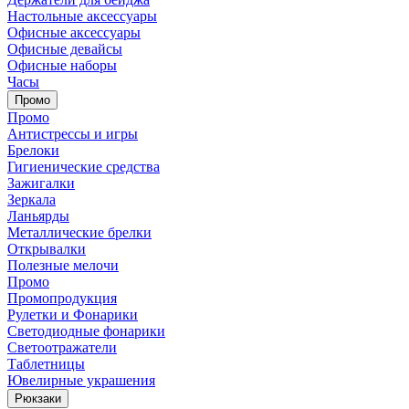
Настольные аксессуары
Офисные аксессуары
Офисные девайсы
Офисные наборы
Часы
Промо
Промо
Антистрессы и игры
Брелоки
Гигиенические средства
Зажигалки
Зеркала
Ланьярды
Металлические брелки
Открывалки
Полезные мелочи
Промо
Промопродукция
Рулетки и Фонарики
Светодиодные фонарики
Светоотражатели
Таблетницы
Ювелирные украшения
Рюкзаки