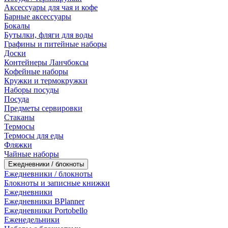
Аксессуары для чая и кофе
Барные аксессуары
Бокалы
Бутылки, фляги для воды
Графины и питейные наборы
Доски
Контейнеры Ланчбоксы
Кофейные наборы
Кружки и термокружки
Наборы посуды
Посуда
Предметы сервировки
Стаканы
Термосы
Термосы для еды
Фляжки
Чайные наборы
Ежедневники / блокноты
Ежедневники / блокноты
Блокноты и записные книжки
Ежедневники
Ежедневники BPlanner
Ежедневники Portobello
Еженедельники