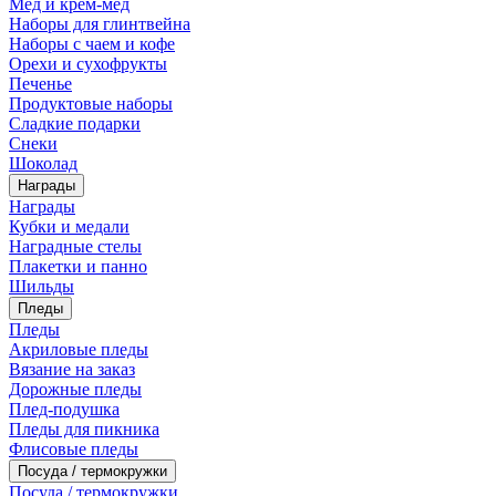
Мед и крем-мед
Наборы для глинтвейна
Наборы с чаем и кофе
Орехи и сухофрукты
Печенье
Продуктовые наборы
Сладкие подарки
Снеки
Шоколад
Награды
Награды
Кубки и медали
Наградные стелы
Плакетки и панно
Шильды
Пледы
Пледы
Акриловые пледы
Вязание на заказ
Дорожные пледы
Плед-подушка
Пледы для пикника
Флисовые пледы
Посуда / термокружки
Посуда / термокружки