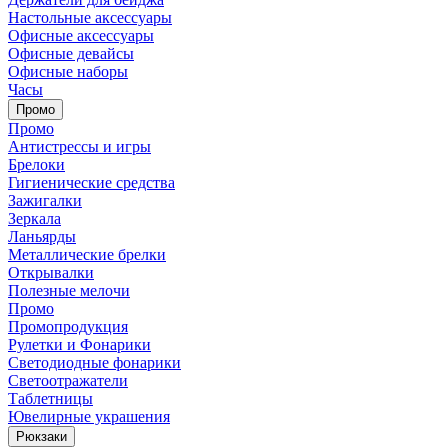
Настольные аксессуары
Офисные аксессуары
Офисные девайсы
Офисные наборы
Часы
Промо
Промо
Антистрессы и игры
Брелоки
Гигиенические средства
Зажигалки
Зеркала
Ланьярды
Металлические брелки
Открывалки
Полезные мелочи
Промо
Промопродукция
Рулетки и Фонарики
Светодиодные фонарики
Светоотражатели
Таблетницы
Ювелирные украшения
Рюкзаки