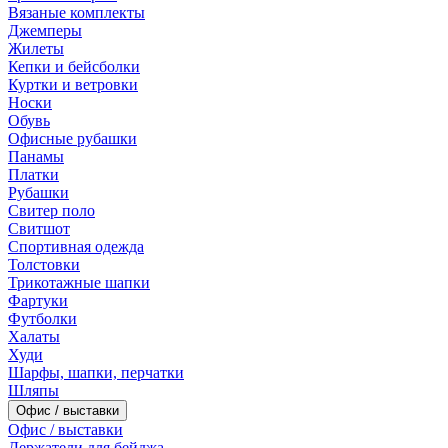
Вязаные комплекты
Джемперы
Жилеты
Кепки и бейсболки
Куртки и ветровки
Носки
Обувь
Офисные рубашки
Панамы
Платки
Рубашки
Свитер поло
Свитшот
Спортивная одежда
Толстовки
Трикотажные шапки
Фартуки
Футболки
Халаты
Худи
Шарфы, шапки, перчатки
Шляпы
Офис / выставки
Офис / выставки
Держатели для бейджа