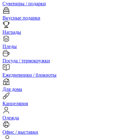
Сувениры / подарки
Вкусные подарки
Награды
Пледы
Посуда / термокружки
Ежедневники / блокноты
Для дома
Канцелярия
Одежда
Офис / выставки