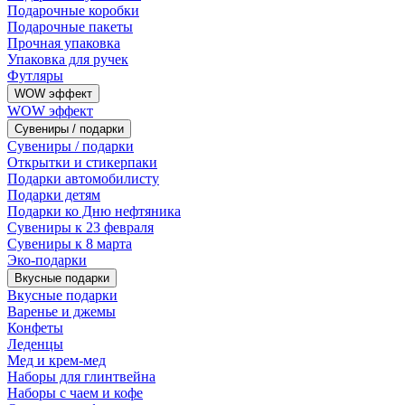
Подарочные коробки
Подарочные пакеты
Прочная упаковка
Упаковка для ручек
Футляры
WOW эффект
WOW эффект
Сувениры / подарки
Сувениры / подарки
Открытки и стикерпаки
Подарки автомобилисту
Подарки детям
Подарки ко Дню нефтяника
Сувениры к 23 февраля
Сувениры к 8 марта
Эко-подарки
Вкусные подарки
Вкусные подарки
Варенье и джемы
Конфеты
Леденцы
Мед и крем-мед
Наборы для глинтвейна
Наборы с чаем и кофе