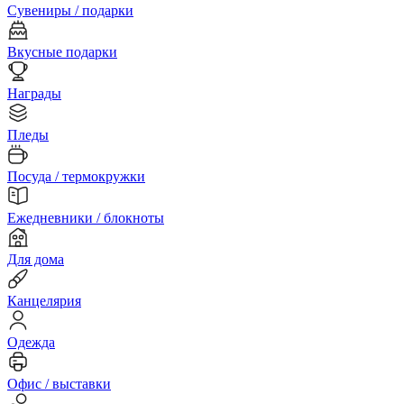
Сувениры / подарки
Вкусные подарки
Награды
Пледы
Посуда / термокружки
Ежедневники / блокноты
Для дома
Канцелярия
Одежда
Офис / выставки