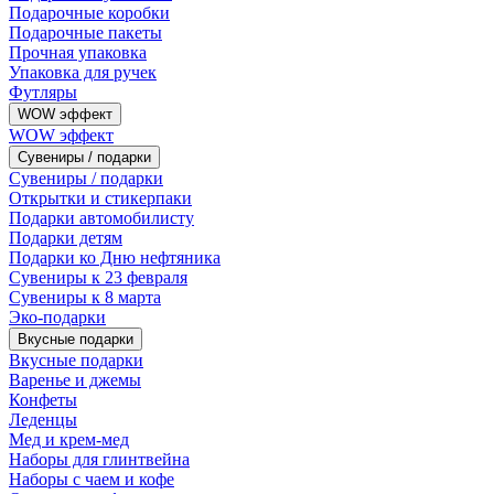
Подарочные коробки
Подарочные пакеты
Прочная упаковка
Упаковка для ручек
Футляры
WOW эффект
WOW эффект
Сувениры / подарки
Сувениры / подарки
Открытки и стикерпаки
Подарки автомобилисту
Подарки детям
Подарки ко Дню нефтяника
Сувениры к 23 февраля
Сувениры к 8 марта
Эко-подарки
Вкусные подарки
Вкусные подарки
Варенье и джемы
Конфеты
Леденцы
Мед и крем-мед
Наборы для глинтвейна
Наборы с чаем и кофе