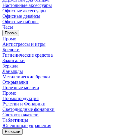
Настольные аксессуары
Офисные аксессуары
Офисные девайсы
Офисные наборы
Часы
Промо
Промо
Антистрессы и игры
Брелоки
Гигиенические средства
Зажигалки
Зеркала
Ланьярды
Металлические брелки
Открывалки
Полезные мелочи
Промо
Промопродукция
Рулетки и Фонарики
Светодиодные фонарики
Светоотражатели
Таблетницы
Ювелирные украшения
Рюкзаки