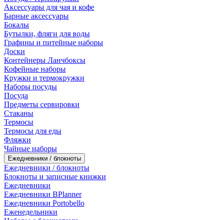
Аксессуары для чая и кофе
Барные аксессуары
Бокалы
Бутылки, фляги для воды
Графины и питейные наборы
Доски
Контейнеры Ланчбоксы
Кофейные наборы
Кружки и термокружки
Наборы посуды
Посуда
Предметы сервировки
Стаканы
Термосы
Термосы для еды
Фляжки
Чайные наборы
Ежедневники / блокноты
Ежедневники / блокноты
Блокноты и записные книжки
Ежедневники
Ежедневники BPlanner
Ежедневники Portobello
Еженедельники