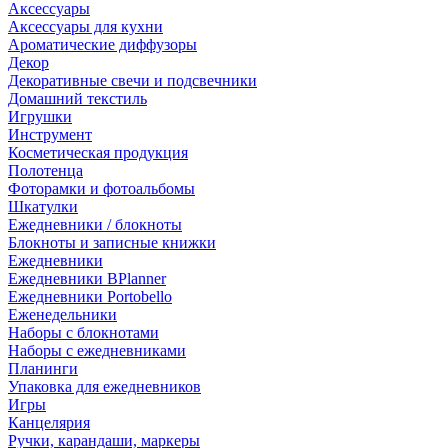
Аксессуары
Аксессуары для кухни
Ароматические диффузоры
Декор
Декоративные свечи и подсвечники
Домашний текстиль
Игрушки
Инструмент
Косметическая продукция
Полотенца
Фоторамки и фотоальбомы
Шкатулки
Ежедневники / блокноты
Блокноты и записные книжки
Ежедневники
Ежедневники BPlanner
Ежедневники Portobello
Еженедельники
Наборы с блокнотами
Наборы с ежедневниками
Планинги
Упаковка для ежедневников
Игры
Канцелярия
Ручки, карандаши, маркеры