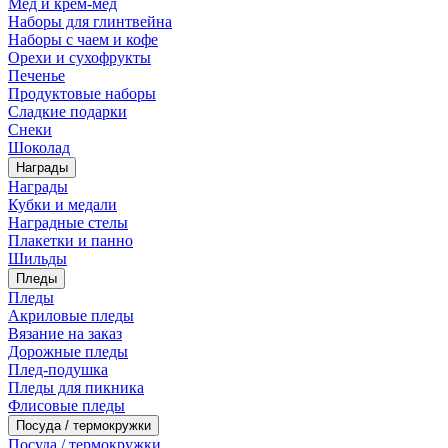
Мед и крем-мед
Наборы для глинтвейна
Наборы с чаем и кофе
Орехи и сухофрукты
Печенье
Продуктовые наборы
Сладкие подарки
Снеки
Шоколад
Награды
Награды
Кубки и медали
Наградные стелы
Плакетки и панно
Шильды
Пледы
Пледы
Акриловые пледы
Вязание на заказ
Дорожные пледы
Плед-подушка
Пледы для пикника
Флисовые пледы
Посуда / термокружки
Посуда / термокружки