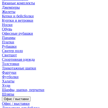
Вязаные комплекты
Джемперы
Жилеты
Кепки и бейсболки
Куртки и ветровки
Носки
Обувь
Офисные рубашки
Панамы
Платки
Рубашки
Свитер поло
Свитшот
Спортивная одежда
Толстовки
Трикотажные шапки
Фартуки
Футболки
Халаты
Худи
Шарфы, шапки, перчатки
Шляпы
Офис / выставки
Офис / выставки
Держатели для бейджа