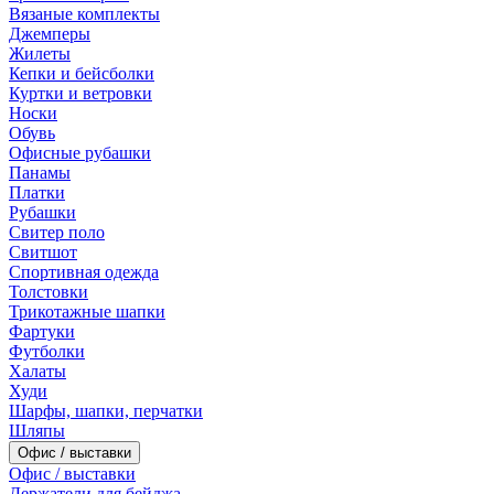
Вязаные комплекты
Джемперы
Жилеты
Кепки и бейсболки
Куртки и ветровки
Носки
Обувь
Офисные рубашки
Панамы
Платки
Рубашки
Свитер поло
Свитшот
Спортивная одежда
Толстовки
Трикотажные шапки
Фартуки
Футболки
Халаты
Худи
Шарфы, шапки, перчатки
Шляпы
Офис / выставки
Офис / выставки
Держатели для бейджа