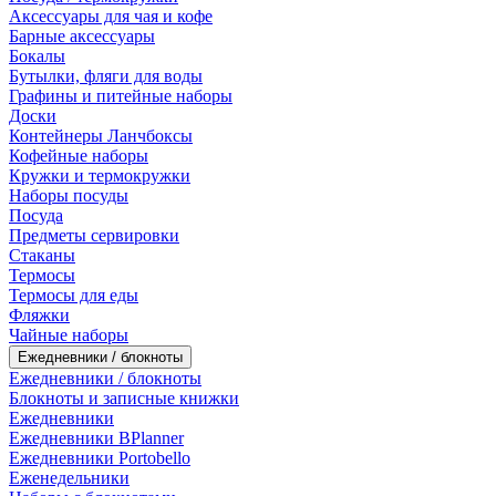
Аксессуары для чая и кофе
Барные аксессуары
Бокалы
Бутылки, фляги для воды
Графины и питейные наборы
Доски
Контейнеры Ланчбоксы
Кофейные наборы
Кружки и термокружки
Наборы посуды
Посуда
Предметы сервировки
Стаканы
Термосы
Термосы для еды
Фляжки
Чайные наборы
Ежедневники / блокноты
Ежедневники / блокноты
Блокноты и записные книжки
Ежедневники
Ежедневники BPlanner
Ежедневники Portobello
Еженедельники