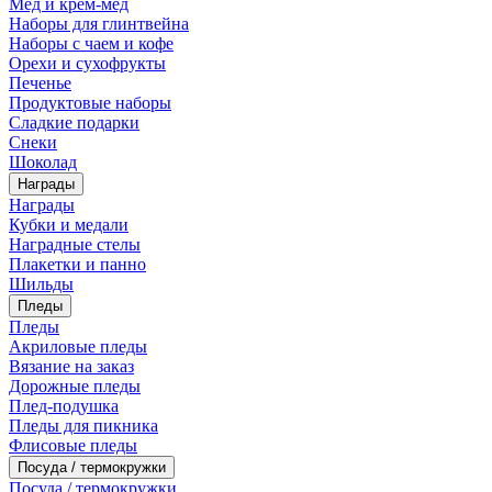
Мед и крем-мед
Наборы для глинтвейна
Наборы с чаем и кофе
Орехи и сухофрукты
Печенье
Продуктовые наборы
Сладкие подарки
Снеки
Шоколад
Награды
Награды
Кубки и медали
Наградные стелы
Плакетки и панно
Шильды
Пледы
Пледы
Акриловые пледы
Вязание на заказ
Дорожные пледы
Плед-подушка
Пледы для пикника
Флисовые пледы
Посуда / термокружки
Посуда / термокружки