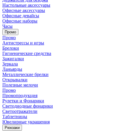
Настольные аксессуары
Офисные аксессуары
Офисные девайсы
Офисные наборы
Часы
Промо
Промо
Антистрессы и игры
Брелоки
Гигиенические средства
Зажигалки
Зеркала
Ланьярды
Металлические брелки
Открывалки
Полезные мелочи
Промо
Промопродукция
Рулетки и Фонарики
Светодиодные фонарики
Светоотражатели
Таблетницы
Ювелирные украшения
Рюкзаки