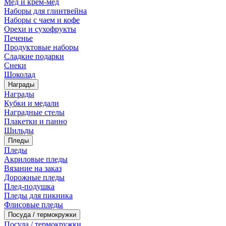
Мед и крем-мед
Наборы для глинтвейна
Наборы с чаем и кофе
Орехи и сухофрукты
Печенье
Продуктовые наборы
Сладкие подарки
Снеки
Шоколад
Награды
Награды
Кубки и медали
Наградные стелы
Плакетки и панно
Шильды
Пледы
Пледы
Акриловые пледы
Вязание на заказ
Дорожные пледы
Плед-подушка
Пледы для пикника
Флисовые пледы
Посуда / термокружки
Посуда / термокружки