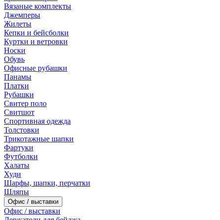
Вязаные комплекты
Джемперы
Жилеты
Кепки и бейсболки
Куртки и ветровки
Носки
Обувь
Офисные рубашки
Панамы
Платки
Рубашки
Свитер поло
Свитшот
Спортивная одежда
Толстовки
Трикотажные шапки
Фартуки
Футболки
Халаты
Худи
Шарфы, шапки, перчатки
Шляпы
Офис / выставки
Офис / выставки
Держатели для бейджа