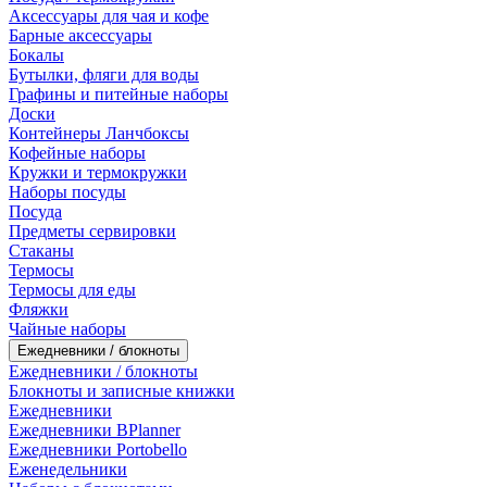
Аксессуары для чая и кофе
Барные аксессуары
Бокалы
Бутылки, фляги для воды
Графины и питейные наборы
Доски
Контейнеры Ланчбоксы
Кофейные наборы
Кружки и термокружки
Наборы посуды
Посуда
Предметы сервировки
Стаканы
Термосы
Термосы для еды
Фляжки
Чайные наборы
Ежедневники / блокноты
Ежедневники / блокноты
Блокноты и записные книжки
Ежедневники
Ежедневники BPlanner
Ежедневники Portobello
Еженедельники