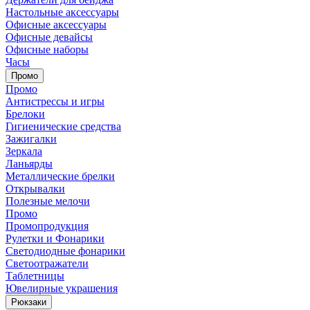
Настольные аксессуары
Офисные аксессуары
Офисные девайсы
Офисные наборы
Часы
Промо
Промо
Антистрессы и игры
Брелоки
Гигиенические средства
Зажигалки
Зеркала
Ланьярды
Металлические брелки
Открывалки
Полезные мелочи
Промо
Промопродукция
Рулетки и Фонарики
Светодиодные фонарики
Светоотражатели
Таблетницы
Ювелирные украшения
Рюкзаки