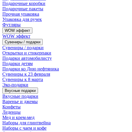
Подарочные коробки
Подарочные пакеты
Прочная упаковка
Упаковка для ручек
Футляры
WOW эффект
WOW эффект
Сувениры / подарки
Сувениры / подарки
Открытки и стикерпаки
Подарки автомобилисту
Подарки детям
Подарки ко Дню нефтяника
Сувениры к 23 февраля
Сувениры к 8 марта
Эко-подарки
Вкусные подарки
Вкусные подарки
Варенье и джемы
Конфеты
Леденцы
Мед и крем-мед
Наборы для глинтвейна
Наборы с чаем и кофе