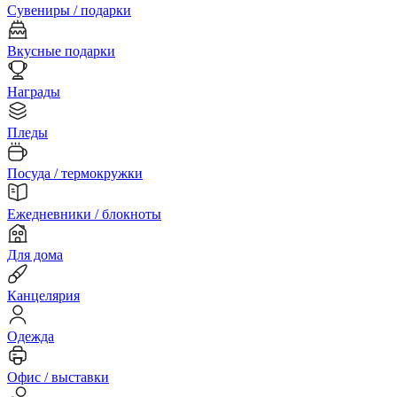
Сувениры / подарки
Вкусные подарки
Награды
Пледы
Посуда / термокружки
Ежедневники / блокноты
Для дома
Канцелярия
Одежда
Офис / выставки