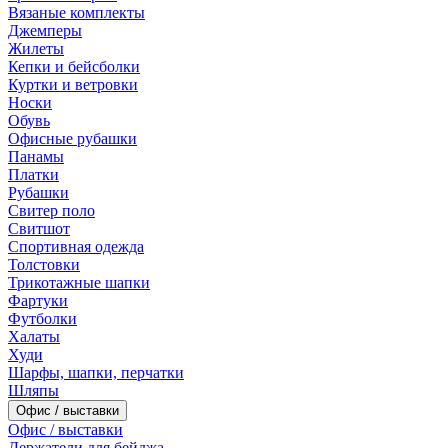
Вязаные комплекты
Джемперы
Жилеты
Кепки и бейсболки
Куртки и ветровки
Носки
Обувь
Офисные рубашки
Панамы
Платки
Рубашки
Свитер поло
Свитшот
Спортивная одежда
Толстовки
Трикотажные шапки
Фартуки
Футболки
Халаты
Худи
Шарфы, шапки, перчатки
Шляпы
Офис / выставки
Офис / выставки
Держатели для бейджа