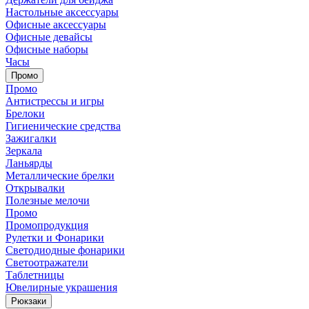
Настольные аксессуары
Офисные аксессуары
Офисные девайсы
Офисные наборы
Часы
Промо
Промо
Антистрессы и игры
Брелоки
Гигиенические средства
Зажигалки
Зеркала
Ланьярды
Металлические брелки
Открывалки
Полезные мелочи
Промо
Промопродукция
Рулетки и Фонарики
Светодиодные фонарики
Светоотражатели
Таблетницы
Ювелирные украшения
Рюкзаки