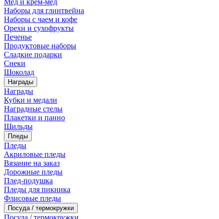
Мед и крем-мед
Наборы для глинтвейна
Наборы с чаем и кофе
Орехи и сухофрукты
Печенье
Продуктовые наборы
Сладкие подарки
Снеки
Шоколад
Награды
Награды
Кубки и медали
Наградные стелы
Плакетки и панно
Шильды
Пледы
Пледы
Акриловые пледы
Вязание на заказ
Дорожные пледы
Плед-подушка
Пледы для пикника
Флисовые пледы
Посуда / термокружки
Посуда / термокружки