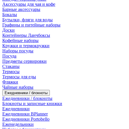
Аксессуары для чая и кофе
Барные аксессуары
Бокалы
Бутылки, фляги для воды
Графины и питейные наборы
Доски
Контейнеры Ланчбоксы
Кофейные наборы
Кружки и термокружки
Наборы посуды
Посуда
Предметы сервировки
Стаканы
Термосы
Термосы для еды
Фляжки
Чайные наборы
Ежедневники / блокноты
Ежедневники / блокноты
Блокноты и записные книжки
Ежедневники
Ежедневники BPlanner
Ежедневники Portobello
Еженедельники