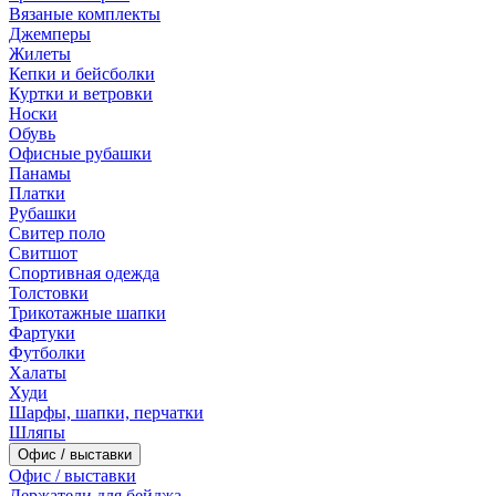
Вязаные комплекты
Джемперы
Жилеты
Кепки и бейсболки
Куртки и ветровки
Носки
Обувь
Офисные рубашки
Панамы
Платки
Рубашки
Свитер поло
Свитшот
Спортивная одежда
Толстовки
Трикотажные шапки
Фартуки
Футболки
Халаты
Худи
Шарфы, шапки, перчатки
Шляпы
Офис / выставки
Офис / выставки
Держатели для бейджа