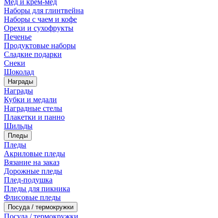
Мед и крем-мед
Наборы для глинтвейна
Наборы с чаем и кофе
Орехи и сухофрукты
Печенье
Продуктовые наборы
Сладкие подарки
Снеки
Шоколад
Награды
Награды
Кубки и медали
Наградные стелы
Плакетки и панно
Шильды
Пледы
Пледы
Акриловые пледы
Вязание на заказ
Дорожные пледы
Плед-подушка
Пледы для пикника
Флисовые пледы
Посуда / термокружки
Посуда / термокружки