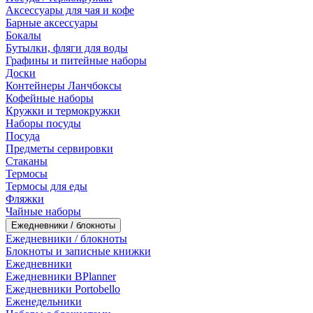
Аксессуары для чая и кофе
Барные аксессуары
Бокалы
Бутылки, фляги для воды
Графины и питейные наборы
Доски
Контейнеры Ланчбоксы
Кофейные наборы
Кружки и термокружки
Наборы посуды
Посуда
Предметы сервировки
Стаканы
Термосы
Термосы для еды
Фляжки
Чайные наборы
Ежедневники / блокноты
Ежедневники / блокноты
Блокноты и записные книжки
Ежедневники
Ежедневники BPlanner
Ежедневники Portobello
Еженедельники