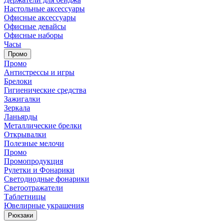
Настольные аксессуары
Офисные аксессуары
Офисные девайсы
Офисные наборы
Часы
Промо
Промо
Антистрессы и игры
Брелоки
Гигиенические средства
Зажигалки
Зеркала
Ланьярды
Металлические брелки
Открывалки
Полезные мелочи
Промо
Промопродукция
Рулетки и Фонарики
Светодиодные фонарики
Светоотражатели
Таблетницы
Ювелирные украшения
Рюкзаки