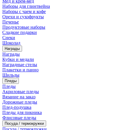
Мед и крем-мед
Наборы для глинтвейна
Наборы с чаем и кофе
Орехи и сухофрукты
Печенье
Продуктовые наборы
Сладкие подарки
Снеки
Шоколад
Награды
Награды
Кубки и медали
Наградные стелы
Плакетки и панно
Шильды
Пледы
Пледы
Акриловые пледы
Вязание на заказ
Дорожные пледы
Плед-подушка
Пледы для пикника
Флисовые пледы
Посуда / термокружки
Посуда / термокружки