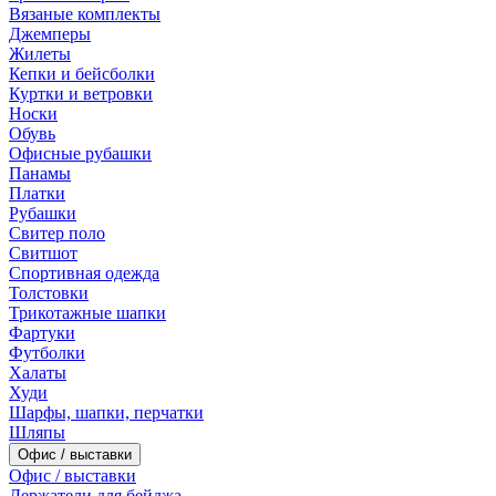
Вязаные комплекты
Джемперы
Жилеты
Кепки и бейсболки
Куртки и ветровки
Носки
Обувь
Офисные рубашки
Панамы
Платки
Рубашки
Свитер поло
Свитшот
Спортивная одежда
Толстовки
Трикотажные шапки
Фартуки
Футболки
Халаты
Худи
Шарфы, шапки, перчатки
Шляпы
Офис / выставки
Офис / выставки
Держатели для бейджа