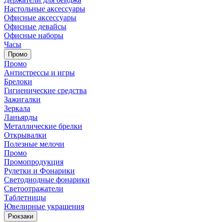
Настольные аксессуары
Офисные аксессуары
Офисные девайсы
Офисные наборы
Часы
Промо
Промо
Антистрессы и игры
Брелоки
Гигиенические средства
Зажигалки
Зеркала
Ланьярды
Металлические брелки
Открывалки
Полезные мелочи
Промо
Промопродукция
Рулетки и Фонарики
Светодиодные фонарики
Светоотражатели
Таблетницы
Ювелирные украшения
Рюкзаки