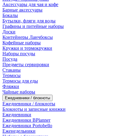
Аксессуары для чая и кофе
Барные аксессуары
Бокалы
Бутылки, фляги для воды
Графины и питейные наборы
Доски
Контейнеры Ланчбоксы
Кофейные наборы
Кружки и термокружки
Наборы посуды
Посуда
Предметы сервировки
Стаканы
Термосы
Термосы для еды
Фляжки
Чайные наборы
Ежедневники / блокноты
Ежедневники / блокноты
Блокноты и записные книжки
Ежедневники
Ежедневники BPlanner
Ежедневники Portobello
Еженедельники