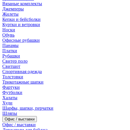
Вязаные комплекты
Джемперы
Жилеты
Кепки и бейсболки
Куртки и ветровки
Носки
Обувь
Офисные рубашки
Панамы
Платки
Рубашки
Свитер поло
Свитшот
Спортивная одежда
Толстовки
Трикотажные шапки
Фартуки
Футболки
Халаты
Худи
Шарфы, шапки, перчатки
Шляпы
Офис / выставки
Офис / выставки
Держатели для бейджа