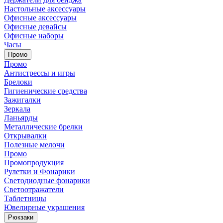
Настольные аксессуары
Офисные аксессуары
Офисные девайсы
Офисные наборы
Часы
Промо
Промо
Антистрессы и игры
Брелоки
Гигиенические средства
Зажигалки
Зеркала
Ланьярды
Металлические брелки
Открывалки
Полезные мелочи
Промо
Промопродукция
Рулетки и Фонарики
Светодиодные фонарики
Светоотражатели
Таблетницы
Ювелирные украшения
Рюкзаки