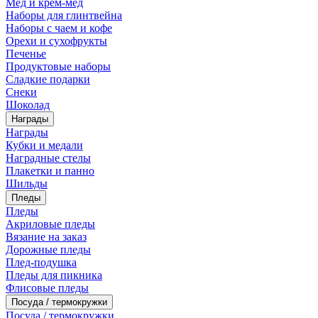
Мед и крем-мед
Наборы для глинтвейна
Наборы с чаем и кофе
Орехи и сухофрукты
Печенье
Продуктовые наборы
Сладкие подарки
Снеки
Шоколад
Награды
Награды
Кубки и медали
Наградные стелы
Плакетки и панно
Шильды
Пледы
Пледы
Акриловые пледы
Вязание на заказ
Дорожные пледы
Плед-подушка
Пледы для пикника
Флисовые пледы
Посуда / термокружки
Посуда / термокружки