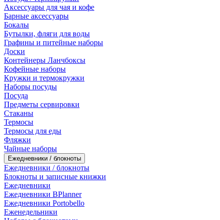
Аксессуары для чая и кофе
Барные аксессуары
Бокалы
Бутылки, фляги для воды
Графины и питейные наборы
Доски
Контейнеры Ланчбоксы
Кофейные наборы
Кружки и термокружки
Наборы посуды
Посуда
Предметы сервировки
Стаканы
Термосы
Термосы для еды
Фляжки
Чайные наборы
Ежедневники / блокноты
Ежедневники / блокноты
Блокноты и записные книжки
Ежедневники
Ежедневники BPlanner
Ежедневники Portobello
Еженедельники