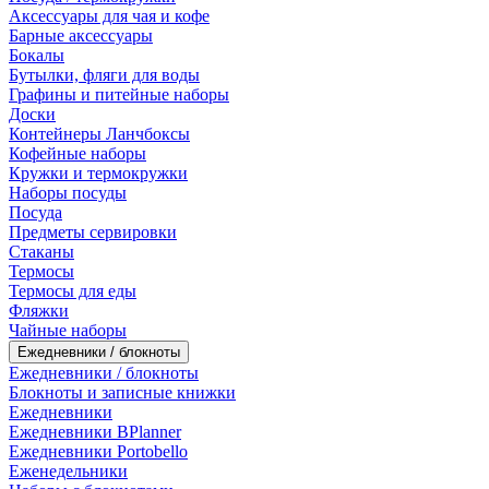
Аксессуары для чая и кофе
Барные аксессуары
Бокалы
Бутылки, фляги для воды
Графины и питейные наборы
Доски
Контейнеры Ланчбоксы
Кофейные наборы
Кружки и термокружки
Наборы посуды
Посуда
Предметы сервировки
Стаканы
Термосы
Термосы для еды
Фляжки
Чайные наборы
Ежедневники / блокноты
Ежедневники / блокноты
Блокноты и записные книжки
Ежедневники
Ежедневники BPlanner
Ежедневники Portobello
Еженедельники