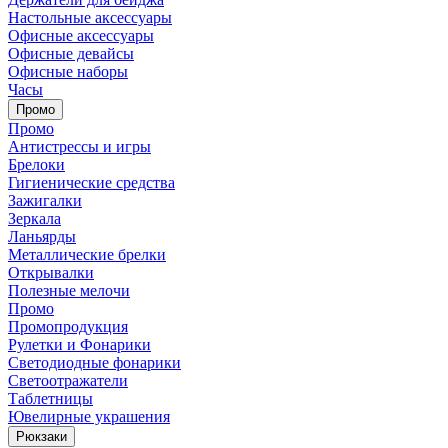
Настольные аксессуары
Офисные аксессуары
Офисные девайсы
Офисные наборы
Часы
Промо
Промо
Антистрессы и игры
Брелоки
Гигиенические средства
Зажигалки
Зеркала
Ланьярды
Металлические брелки
Открывалки
Полезные мелочи
Промо
Промопродукция
Рулетки и Фонарики
Светодиодные фонарики
Светоотражатели
Таблетницы
Ювелирные украшения
Рюкзаки