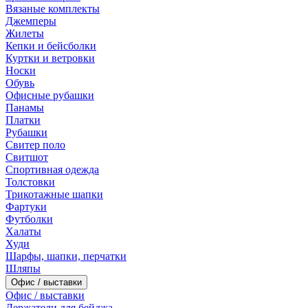
Вязаные комплекты
Джемперы
Жилеты
Кепки и бейсболки
Куртки и ветровки
Носки
Обувь
Офисные рубашки
Панамы
Платки
Рубашки
Свитер поло
Свитшот
Спортивная одежда
Толстовки
Трикотажные шапки
Фартуки
Футболки
Халаты
Худи
Шарфы, шапки, перчатки
Шляпы
Офис / выставки
Офис / выставки
Держатели для бейджа