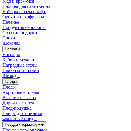
Мед и крем-мед
Наборы для глинтвейна
Наборы с чаем и кофе
Орехи и сухофрукты
Печенье
Продуктовые наборы
Сладкие подарки
Снеки
Шоколад
Награды
Награды
Кубки и медали
Наградные стелы
Плакетки и панно
Шильды
Пледы
Пледы
Акриловые пледы
Вязание на заказ
Дорожные пледы
Плед-подушка
Пледы для пикника
Флисовые пледы
Посуда / термокружки
Посуда / термокружки