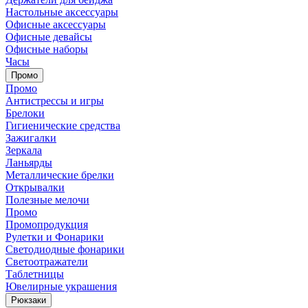
Настольные аксессуары
Офисные аксессуары
Офисные девайсы
Офисные наборы
Часы
Промо
Промо
Антистрессы и игры
Брелоки
Гигиенические средства
Зажигалки
Зеркала
Ланьярды
Металлические брелки
Открывалки
Полезные мелочи
Промо
Промопродукция
Рулетки и Фонарики
Светодиодные фонарики
Светоотражатели
Таблетницы
Ювелирные украшения
Рюкзаки