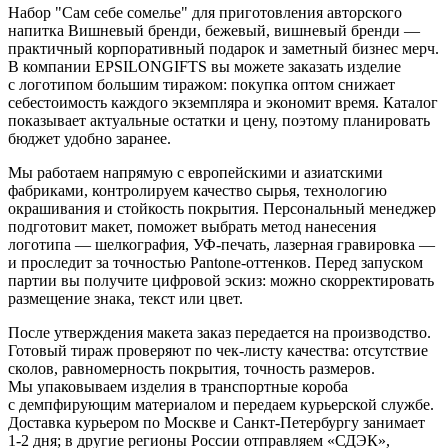
Набор "Сам себе сомелье" для приготовления авторского
напитка Вишневый бренди, бежевый, вишневый бренди —
практичный корпоративный подарок и заметный бизнес мерч.
В компании EPSILONGIFTS вы можете заказать изделие
с логотипом большим тиражом: покупка оптом снижает
себестоимость каждого экземпляра и экономит время. Каталог
показывает актуальные остатки и цену, поэтому планировать
бюджет удобно заранее.
Мы работаем напрямую с европейскими и азиатскими
фабриками, контролируем качество сырья, технологию
окрашивания и стойкость покрытия. Персональный менеджер
подготовит макет, поможет выбрать метод нанесения
логотипа — шелкография, УФ-печать, лазерная гравировка —
и проследит за точностью Pantone-оттенков. Перед запуском
партии вы получите цифровой эскиз: можно скорректировать
размещение знака, текст или цвет.
После утверждения макета заказ передается на производство.
Готовый тираж проверяют по чек-листу качества: отсутствие
сколов, равномерность покрытия, точность размеров.
Мы упаковываем изделия в транспортные короба
с демпфирующим материалом и передаем курьерской службе.
Доставка курьером по Москве и Санкт-Петербургу занимает
1-2 дня; в другие регионы России отправляем «СДЭК»,