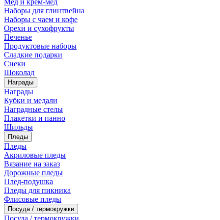
Мед и крем-мед
Наборы для глинтвейна
Наборы с чаем и кофе
Орехи и сухофрукты
Печенье
Продуктовые наборы
Сладкие подарки
Снеки
Шоколад
Награды
Награды
Кубки и медали
Наградные стелы
Плакетки и панно
Шильды
Пледы
Пледы
Акриловые пледы
Вязание на заказ
Дорожные пледы
Плед-подушка
Пледы для пикника
Флисовые пледы
Посуда / термокружки
Посуда / термокружки