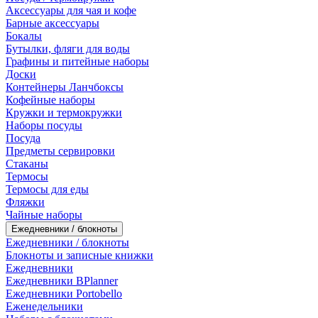
Аксессуары для чая и кофе
Барные аксессуары
Бокалы
Бутылки, фляги для воды
Графины и питейные наборы
Доски
Контейнеры Ланчбоксы
Кофейные наборы
Кружки и термокружки
Наборы посуды
Посуда
Предметы сервировки
Стаканы
Термосы
Термосы для еды
Фляжки
Чайные наборы
Ежедневники / блокноты
Ежедневники / блокноты
Блокноты и записные книжки
Ежедневники
Ежедневники BPlanner
Ежедневники Portobello
Еженедельники