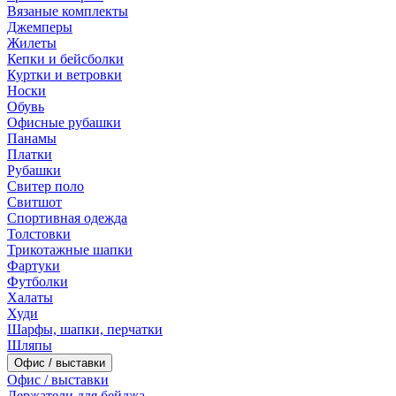
Вязаные комплекты
Джемперы
Жилеты
Кепки и бейсболки
Куртки и ветровки
Носки
Обувь
Офисные рубашки
Панамы
Платки
Рубашки
Свитер поло
Свитшот
Спортивная одежда
Толстовки
Трикотажные шапки
Фартуки
Футболки
Халаты
Худи
Шарфы, шапки, перчатки
Шляпы
Офис / выставки
Офис / выставки
Держатели для бейджа