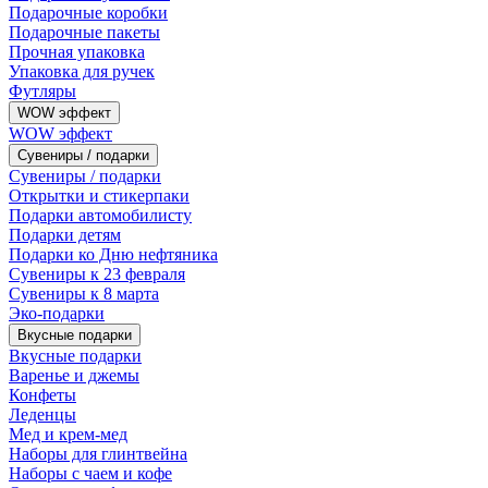
Подарочные коробки
Подарочные пакеты
Прочная упаковка
Упаковка для ручек
Футляры
WOW эффект
WOW эффект
Сувениры / подарки
Сувениры / подарки
Открытки и стикерпаки
Подарки автомобилисту
Подарки детям
Подарки ко Дню нефтяника
Сувениры к 23 февраля
Сувениры к 8 марта
Эко-подарки
Вкусные подарки
Вкусные подарки
Варенье и джемы
Конфеты
Леденцы
Мед и крем-мед
Наборы для глинтвейна
Наборы с чаем и кофе