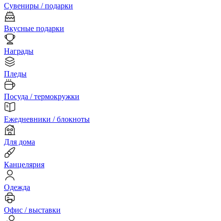
Сувениры / подарки
Вкусные подарки
Награды
Пледы
Посуда / термокружки
Ежедневники / блокноты
Для дома
Канцелярия
Одежда
Офис / выставки