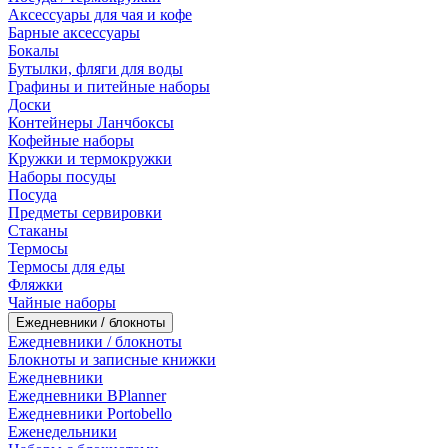
Аксессуары для чая и кофе
Барные аксессуары
Бокалы
Бутылки, фляги для воды
Графины и питейные наборы
Доски
Контейнеры Ланчбоксы
Кофейные наборы
Кружки и термокружки
Наборы посуды
Посуда
Предметы сервировки
Стаканы
Термосы
Термосы для еды
Фляжки
Чайные наборы
Ежедневники / блокноты
Ежедневники / блокноты
Блокноты и записные книжки
Ежедневники
Ежедневники BPlanner
Ежедневники Portobello
Еженедельники