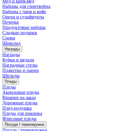
Мед и крем-мед
Наборы для глинтвейна
Наборы с чаем и кофе
Орехи и сухофрукты
Печенье
Продуктовые наборы
Сладкие подарки
Снеки
Шоколад
Награды
Награды
Кубки и медали
Наградные стелы
Плакетки и панно
Шильды
Пледы
Пледы
Акриловые пледы
Вязание на заказ
Дорожные пледы
Плед-подушка
Пледы для пикника
Флисовые пледы
Посуда / термокружки
Посуда / термокружки