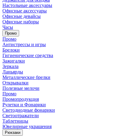
Настольные аксессуары
Офисные аксессуары
Офисные девайсы
Офисные наборы
Часы
Промо
Промо
Антистрессы и игры
Брелоки
Гигиенические средства
Зажигалки
Зеркала
Ланьярды
Металлические брелки
Открывалки
Полезные мелочи
Промо
Промопродукция
Рулетки и Фонарики
Светодиодные фонарики
Светоотражатели
Таблетницы
Ювелирные украшения
Рюкзаки