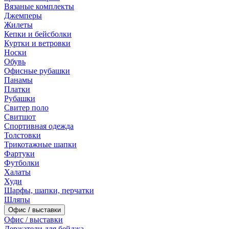
Вязаные комплекты
Джемперы
Жилеты
Кепки и бейсболки
Куртки и ветровки
Носки
Обувь
Офисные рубашки
Панамы
Платки
Рубашки
Свитер поло
Свитшот
Спортивная одежда
Толстовки
Трикотажные шапки
Фартуки
Футболки
Халаты
Худи
Шарфы, шапки, перчатки
Шляпы
Офис / выставки
Офис / выставки
Держатели для бейджа