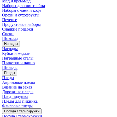
Мед и крем-мед
Наборы для глинтвейна
Наборы с чаем и кофе
Орехи и сухофрукты
Печенье
Продуктовые наборы
Сладкие подарки
Снеки
Шоколад
Награды
Награды
Кубки и медали
Наградные стелы
Плакетки и панно
Шильды
Пледы
Пледы
Акриловые пледы
Вязание на заказ
Дорожные пледы
Плед-подушка
Пледы для пикника
Флисовые пледы
Посуда / термокружки
Посуда / термокружки