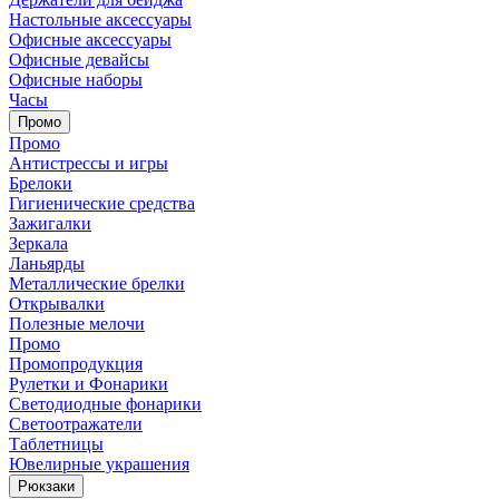
Настольные аксессуары
Офисные аксессуары
Офисные девайсы
Офисные наборы
Часы
Промо
Промо
Антистрессы и игры
Брелоки
Гигиенические средства
Зажигалки
Зеркала
Ланьярды
Металлические брелки
Открывалки
Полезные мелочи
Промо
Промопродукция
Рулетки и Фонарики
Светодиодные фонарики
Светоотражатели
Таблетницы
Ювелирные украшения
Рюкзаки