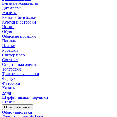
Вязаные комплекты
Джемперы
Жилеты
Кепки и бейсболки
Куртки и ветровки
Носки
Обувь
Офисные рубашки
Панамы
Платки
Рубашки
Свитер поло
Свитшот
Спортивная одежда
Толстовки
Трикотажные шапки
Фартуки
Футболки
Халаты
Худи
Шарфы, шапки, перчатки
Шляпы
Офис / выставки
Офис / выставки
Держатели для бейджа