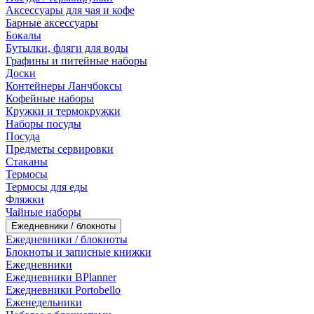
Аксессуары для чая и кофе
Барные аксессуары
Бокалы
Бутылки, фляги для воды
Графины и питейные наборы
Доски
Контейнеры Ланчбоксы
Кофейные наборы
Кружки и термокружки
Наборы посуды
Посуда
Предметы сервировки
Стаканы
Термосы
Термосы для еды
Фляжки
Чайные наборы
Ежедневники / блокноты
Ежедневники / блокноты
Блокноты и записные книжки
Ежедневники
Ежедневники BPlanner
Ежедневники Portobello
Еженедельники