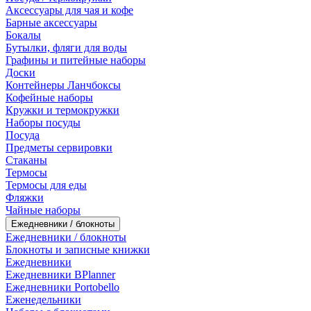
Аксессуары для чая и кофе
Барные аксессуары
Бокалы
Бутылки, фляги для воды
Графины и питейные наборы
Доски
Контейнеры Ланчбоксы
Кофейные наборы
Кружки и термокружки
Наборы посуды
Посуда
Предметы сервировки
Стаканы
Термосы
Термосы для еды
Фляжки
Чайные наборы
Ежедневники / блокноты
Ежедневники / блокноты
Блокноты и записные книжки
Ежедневники
Ежедневники BPlanner
Ежедневники Portobello
Еженедельники