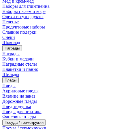
Мед и крем-мед
Наборы для глинтвейна
Наборы с чаем и кофе
Орехи и сухофрукты
Печенье
Продуктовые наборы
Сладкие подарки
Снеки
Шоколад
Награды
Награды
Кубки и медали
Наградные стелы
Плакетки и панно
Шильды
Пледы
Пледы
Акриловые пледы
Вязание на заказ
Дорожные пледы
Плед-подушка
Пледы для пикника
Флисовые пледы
Посуда / термокружки
Посуда / термокружки