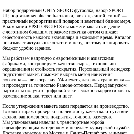
Набор подарочный ONLY-SPORT: футболка, набор SPORT
UP, портативная bluetooth-колонка, рюкзак, синий, синий —
практичный корпоративный подарок и заметный бизнес мерч.
В компании EPSILONGIFTS вы можете заказать изделие
с логотипом большим тиражом: покупка оптом снижает
себестоимость каждого экземпляра и экономит время. Каталог
показывает актуальные остатки и цену, поэтому планировать
бюджет удобно заранее.
Мы работаем напрямую с европейскими и азиатскими
фабриками, контролируем качество сырья, технологию
окрашивания и стойкость покрытия. Персональный менеджер
подготовит макет, поможет выбрать метод нанесения
логотипа — шелкография, УФ-печать, лазерная гравировка —
и проследит за точностью Pantone-оттенков. Перед запуском
партии вы получите цифровой эскиз: можно скорректировать
размещение знака, текст или цвет.
После утверждения макета заказ передается на производство.
Готовый тираж проверяют по чек-листу качества: отсутствие
сколов, равномерность покрытия, точность размеров.
Мы упаковываем изделия в транспортные короба
с демпфирующим материалом и передаем курьерской службе.
Доставка курьером по Москве и Санкт-Петербургу занимает