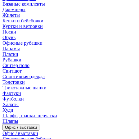
Вязаные комплекты
Джемперы
Жилеты
Кепки и бейсболки
Куртки и ветровки
Носки
Обувь
Офисные рубашки
Панамы
Платки
Рубашки
Свитер поло
Свитшот
Спортивная одежда
Толстовки
Трикотажные шапки
Фартуки
Футболки
Халаты
Худи
Шарфы, шапки, перчатки
Шляпы
Офис / выставки
Офис / выставки
Держатели для бейджа