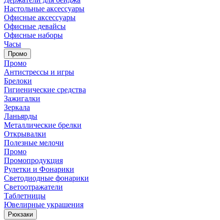
Настольные аксессуары
Офисные аксессуары
Офисные девайсы
Офисные наборы
Часы
Промо
Промо
Антистрессы и игры
Брелоки
Гигиенические средства
Зажигалки
Зеркала
Ланьярды
Металлические брелки
Открывалки
Полезные мелочи
Промо
Промопродукция
Рулетки и Фонарики
Светодиодные фонарики
Светоотражатели
Таблетницы
Ювелирные украшения
Рюкзаки