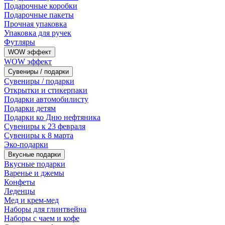
Подарочные коробки
Подарочные пакеты
Прочная упаковка
Упаковка для ручек
Футляры
WOW эффект
WOW эффект
Сувениры / подарки
Сувениры / подарки
Открытки и стикерпаки
Подарки автомобилисту
Подарки детям
Подарки ко Дню нефтяника
Сувениры к 23 февраля
Сувениры к 8 марта
Эко-подарки
Вкусные подарки
Вкусные подарки
Варенье и джемы
Конфеты
Леденцы
Мед и крем-мед
Наборы для глинтвейна
Наборы с чаем и кофе