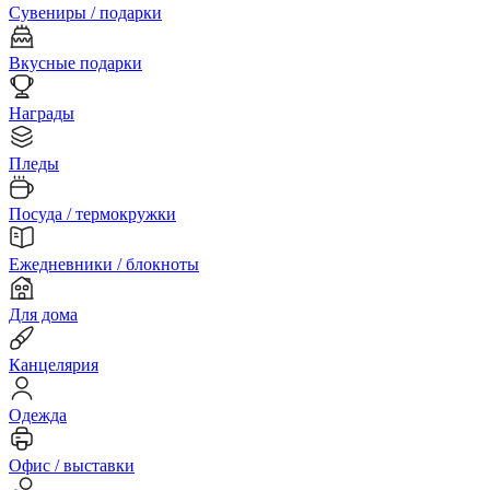
Сувениры / подарки
Вкусные подарки
Награды
Пледы
Посуда / термокружки
Ежедневники / блокноты
Для дома
Канцелярия
Одежда
Офис / выставки