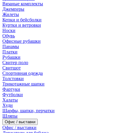
Вязаные комплекты
Джемперы
Жилеты
Кепки и бейсболки
Куртки и ветровки
Носки
Обувь
Офисные рубашки
Панамы
Платки
Рубашки
Свитер поло
Свитшот
Спортивная одежда
Толстовки
Трикотажные шапки
Фартуки
Футболки
Халаты
Худи
Шарфы, шапки, перчатки
Шляпы
Офис / выставки
Офис / выставки
Держатели для бейджа