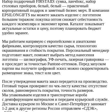
Набор подарочный FIRSTAID: сумка, ланчбокс, набор
столовых приборов, белый, белый — практичный
корпоративный подарок и заметный бизнес мерч. В компании
EPSILONGIFTS вы можете заказать изделие с логотипом
большим тиражом: покупка оптом снижает себестоимость
каждого экземпляра и экономит время. Каталог показывает
актуальные остатки и цену, поэтому планировать бюджет
удобно заранее.
Мы работаем напрямую с европейскими и азиатскими
фабриками, контролируем качество сырья, технологию
окрашивания и стойкость покрытия. Персональный менеджер
подготовит макет, поможет выбрать метод нанесения
логотипа — шелкография, УФ-печать, лазерная гравировка —
и проследит за точностью Pantone-оттенков. Перед запуском
партии вы получите цифровой эскиз: можно скорректировать
размещение знака, текст или цвет.
После утверждения макета заказ передается на производство.
Готовый тираж проверяют по чек-листу качества: отсутствие
сколов, равномерность покрытия, точность размеров.
Мы упаковываем изделия в транспортные короба
с демпфирующим материалом и передаем курьерской службе.
Доставка курьером по Москве и Санкт-Петербургу занимает
1-2 дня; в другие регионы России отправляем «СДЭК»,