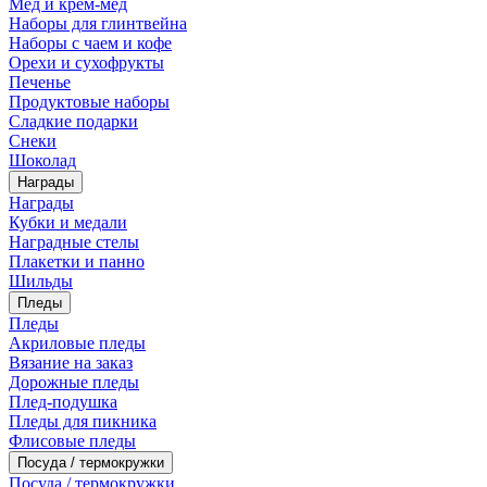
Мед и крем-мед
Наборы для глинтвейна
Наборы с чаем и кофе
Орехи и сухофрукты
Печенье
Продуктовые наборы
Сладкие подарки
Снеки
Шоколад
Награды
Награды
Кубки и медали
Наградные стелы
Плакетки и панно
Шильды
Пледы
Пледы
Акриловые пледы
Вязание на заказ
Дорожные пледы
Плед-подушка
Пледы для пикника
Флисовые пледы
Посуда / термокружки
Посуда / термокружки