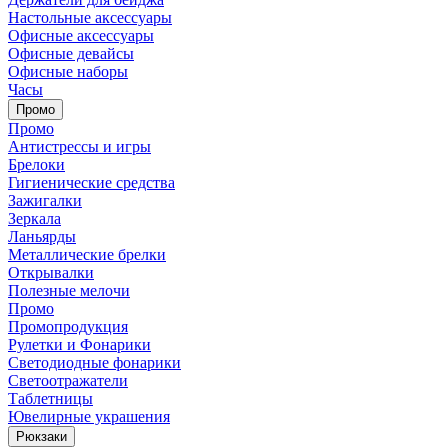
Настольные аксессуары
Офисные аксессуары
Офисные девайсы
Офисные наборы
Часы
Промо
Промо
Антистрессы и игры
Брелоки
Гигиенические средства
Зажигалки
Зеркала
Ланьярды
Металлические брелки
Открывалки
Полезные мелочи
Промо
Промопродукция
Рулетки и Фонарики
Светодиодные фонарики
Светоотражатели
Таблетницы
Ювелирные украшения
Рюкзаки