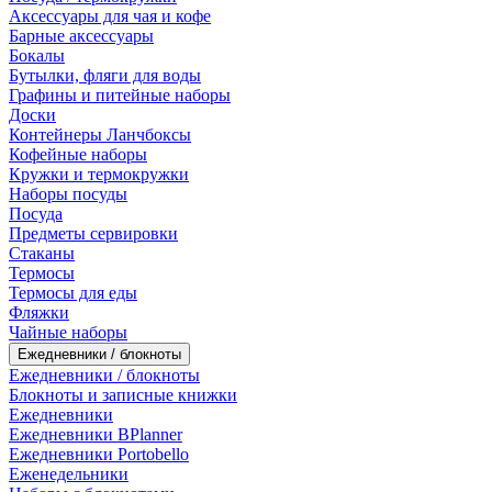
Аксессуары для чая и кофе
Барные аксессуары
Бокалы
Бутылки, фляги для воды
Графины и питейные наборы
Доски
Контейнеры Ланчбоксы
Кофейные наборы
Кружки и термокружки
Наборы посуды
Посуда
Предметы сервировки
Стаканы
Термосы
Термосы для еды
Фляжки
Чайные наборы
Ежедневники / блокноты
Ежедневники / блокноты
Блокноты и записные книжки
Ежедневники
Ежедневники BPlanner
Ежедневники Portobello
Еженедельники