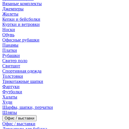
Вязаные комплекты
Джемперы
Жилеты
Кепки и бейсболки
Куртки и ветровки
Носки
Обувь
Офисные рубашки
Панамы
Платки
Рубашки
Свитер поло
Свитшот
Спортивная одежда
Толстовки
Трикотажные шапки
Фартуки
Футболки
Халаты
Худи
Шарфы, шапки, перчатки
Шляпы
Офис / выставки
Офис / выставки
Держатели для бейджа