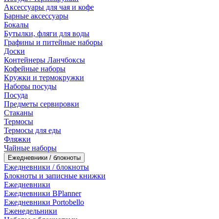
Аксессуары для чая и кофе
Барные аксессуары
Бокалы
Бутылки, фляги для воды
Графины и питейные наборы
Доски
Контейнеры Ланчбоксы
Кофейные наборы
Кружки и термокружки
Наборы посуды
Посуда
Предметы сервировки
Стаканы
Термосы
Термосы для еды
Фляжки
Чайные наборы
Ежедневники / блокноты
Ежедневники / блокноты
Блокноты и записные книжки
Ежедневники
Ежедневники BPlanner
Ежедневники Portobello
Еженедельники