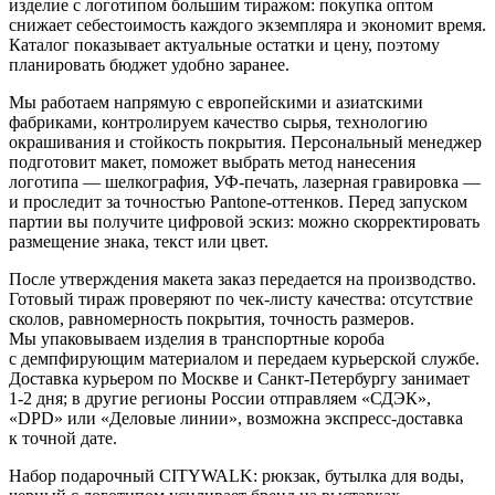
изделие с логотипом большим тиражом: покупка оптом
снижает себестоимость каждого экземпляра и экономит время.
Каталог показывает актуальные остатки и цену, поэтому
планировать бюджет удобно заранее.
Мы работаем напрямую с европейскими и азиатскими
фабриками, контролируем качество сырья, технологию
окрашивания и стойкость покрытия. Персональный менеджер
подготовит макет, поможет выбрать метод нанесения
логотипа — шелкография, УФ-печать, лазерная гравировка —
и проследит за точностью Pantone-оттенков. Перед запуском
партии вы получите цифровой эскиз: можно скорректировать
размещение знака, текст или цвет.
После утверждения макета заказ передается на производство.
Готовый тираж проверяют по чек-листу качества: отсутствие
сколов, равномерность покрытия, точность размеров.
Мы упаковываем изделия в транспортные короба
с демпфирующим материалом и передаем курьерской службе.
Доставка курьером по Москве и Санкт-Петербургу занимает
1-2 дня; в другие регионы России отправляем «СДЭК»,
«DPD» или «Деловые линии», возможна экспресс-доставка
к точной дате.
Набор подарочный CITYWALK: рюкзак, бутылка для воды,