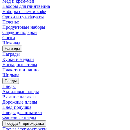
Мед и крем-мед
Наборы для глинтвейна
Наборы с чаем и кофе
Орехи и сухофрукты
Печенье
Продуктовые наборы
Сладкие подарки
Снеки
Шоколад
Награды
Награды
Кубки и медали
Наградные стелы
Плакетки и панно
Шильды
Пледы
Пледы
Акриловые пледы
Вязание на заказ
Дорожные пледы
Плед-подушка
Пледы для пикника
Флисовые пледы
Посуда / термокружки
Посуда / термокружки