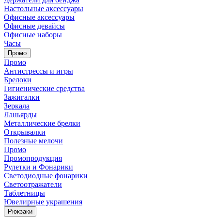
Настольные аксессуары
Офисные аксессуары
Офисные девайсы
Офисные наборы
Часы
Промо
Промо
Антистрессы и игры
Брелоки
Гигиенические средства
Зажигалки
Зеркала
Ланьярды
Металлические брелки
Открывалки
Полезные мелочи
Промо
Промопродукция
Рулетки и Фонарики
Светодиодные фонарики
Светоотражатели
Таблетницы
Ювелирные украшения
Рюкзаки