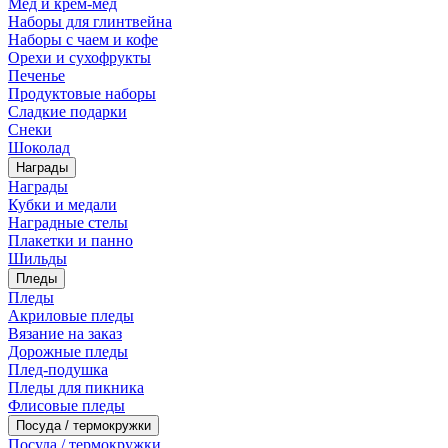
Мед и крем-мед
Наборы для глинтвейна
Наборы с чаем и кофе
Орехи и сухофрукты
Печенье
Продуктовые наборы
Сладкие подарки
Снеки
Шоколад
Награды
Награды
Кубки и медали
Наградные стелы
Плакетки и панно
Шильды
Пледы
Пледы
Акриловые пледы
Вязание на заказ
Дорожные пледы
Плед-подушка
Пледы для пикника
Флисовые пледы
Посуда / термокружки
Посуда / термокружки