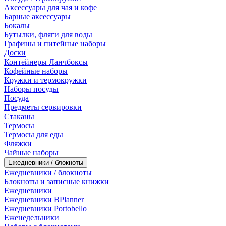
Аксессуары для чая и кофе
Барные аксессуары
Бокалы
Бутылки, фляги для воды
Графины и питейные наборы
Доски
Контейнеры Ланчбоксы
Кофейные наборы
Кружки и термокружки
Наборы посуды
Посуда
Предметы сервировки
Стаканы
Термосы
Термосы для еды
Фляжки
Чайные наборы
Ежедневники / блокноты
Ежедневники / блокноты
Блокноты и записные книжки
Ежедневники
Ежедневники BPlanner
Ежедневники Portobello
Еженедельники