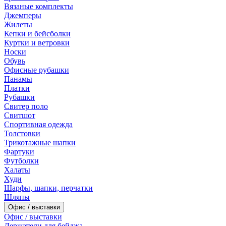
Вязаные комплекты
Джемперы
Жилеты
Кепки и бейсболки
Куртки и ветровки
Носки
Обувь
Офисные рубашки
Панамы
Платки
Рубашки
Свитер поло
Свитшот
Спортивная одежда
Толстовки
Трикотажные шапки
Фартуки
Футболки
Халаты
Худи
Шарфы, шапки, перчатки
Шляпы
Офис / выставки
Офис / выставки
Держатели для бейджа