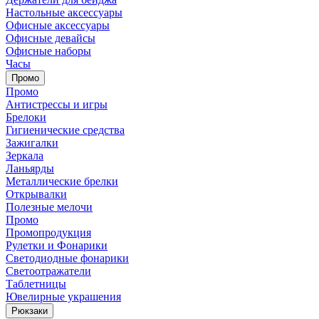
Настольные аксессуары
Офисные аксессуары
Офисные девайсы
Офисные наборы
Часы
Промо
Промо
Антистрессы и игры
Брелоки
Гигиенические средства
Зажигалки
Зеркала
Ланьярды
Металлические брелки
Открывалки
Полезные мелочи
Промо
Промопродукция
Рулетки и Фонарики
Светодиодные фонарики
Светоотражатели
Таблетницы
Ювелирные украшения
Рюкзаки