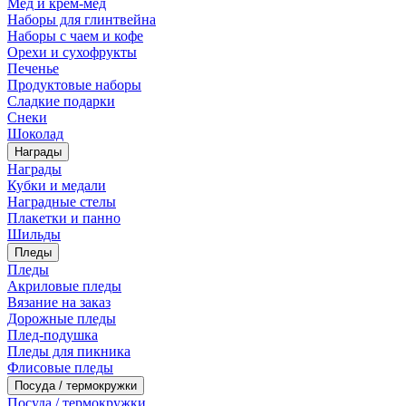
Мед и крем-мед
Наборы для глинтвейна
Наборы с чаем и кофе
Орехи и сухофрукты
Печенье
Продуктовые наборы
Сладкие подарки
Снеки
Шоколад
Награды
Награды
Кубки и медали
Наградные стелы
Плакетки и панно
Шильды
Пледы
Пледы
Акриловые пледы
Вязание на заказ
Дорожные пледы
Плед-подушка
Пледы для пикника
Флисовые пледы
Посуда / термокружки
Посуда / термокружки