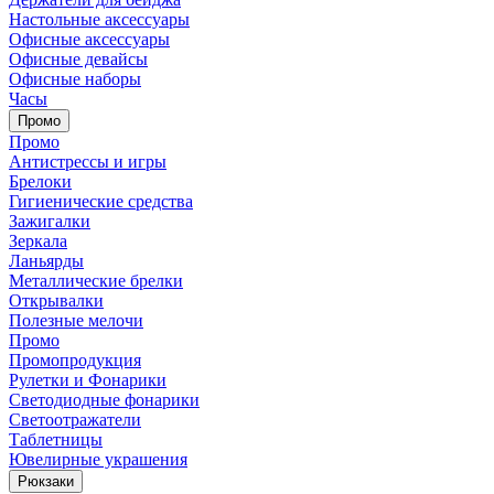
Настольные аксессуары
Офисные аксессуары
Офисные девайсы
Офисные наборы
Часы
Промо
Промо
Антистрессы и игры
Брелоки
Гигиенические средства
Зажигалки
Зеркала
Ланьярды
Металлические брелки
Открывалки
Полезные мелочи
Промо
Промопродукция
Рулетки и Фонарики
Светодиодные фонарики
Светоотражатели
Таблетницы
Ювелирные украшения
Рюкзаки