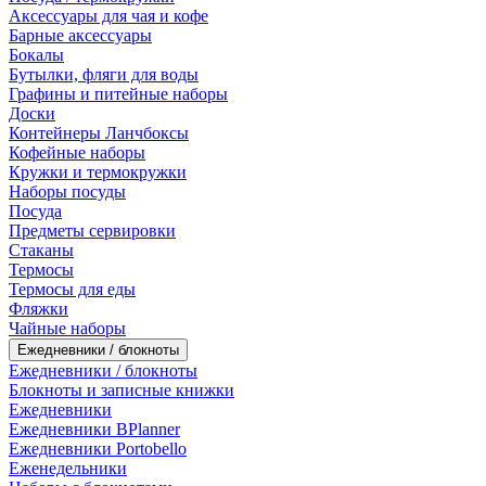
Аксессуары для чая и кофе
Барные аксессуары
Бокалы
Бутылки, фляги для воды
Графины и питейные наборы
Доски
Контейнеры Ланчбоксы
Кофейные наборы
Кружки и термокружки
Наборы посуды
Посуда
Предметы сервировки
Стаканы
Термосы
Термосы для еды
Фляжки
Чайные наборы
Ежедневники / блокноты
Ежедневники / блокноты
Блокноты и записные книжки
Ежедневники
Ежедневники BPlanner
Ежедневники Portobello
Еженедельники