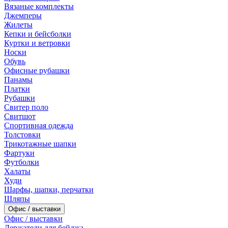
Вязаные комплекты
Джемперы
Жилеты
Кепки и бейсболки
Куртки и ветровки
Носки
Обувь
Офисные рубашки
Панамы
Платки
Рубашки
Свитер поло
Свитшот
Спортивная одежда
Толстовки
Трикотажные шапки
Фартуки
Футболки
Халаты
Худи
Шарфы, шапки, перчатки
Шляпы
Офис / выставки
Офис / выставки
Держатели для бейджа