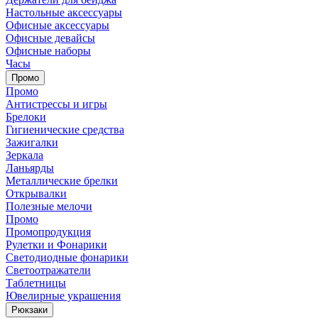
Настольные аксессуары
Офисные аксессуары
Офисные девайсы
Офисные наборы
Часы
Промо
Промо
Антистрессы и игры
Брелоки
Гигиенические средства
Зажигалки
Зеркала
Ланьярды
Металлические брелки
Открывалки
Полезные мелочи
Промо
Промопродукция
Рулетки и Фонарики
Светодиодные фонарики
Светоотражатели
Таблетницы
Ювелирные украшения
Рюкзаки