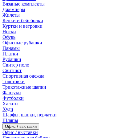
Вязаные комплекты
Джемперы
Жилеты
Кепки и бейсболки
Куртки и ветровки
Носки
Обувь
Офисные рубашки
Панамы
Платки
Рубашки
Свитер поло
Свитшот
Спортивная одежда
Толстовки
Трикотажные шапки
Фартуки
Футболки
Халаты
Худи
Шарфы, шапки, перчатки
Шляпы
Офис / выставки
Офис / выставки
Держатели для бейджа