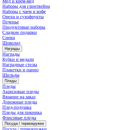
Мед и крем-мед
Наборы для глинтвейна
Наборы с чаем и кофе
Орехи и сухофрукты
Печенье
Продуктовые наборы
Сладкие подарки
Снеки
Шоколад
Награды
Награды
Кубки и медали
Наградные стелы
Плакетки и панно
Шильды
Пледы
Пледы
Акриловые пледы
Вязание на заказ
Дорожные пледы
Плед-подушка
Пледы для пикника
Флисовые пледы
Посуда / термокружки
Посуда / термокружки