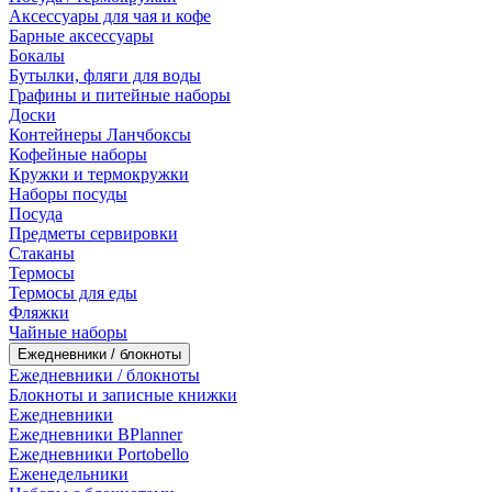
Аксессуары для чая и кофе
Барные аксессуары
Бокалы
Бутылки, фляги для воды
Графины и питейные наборы
Доски
Контейнеры Ланчбоксы
Кофейные наборы
Кружки и термокружки
Наборы посуды
Посуда
Предметы сервировки
Стаканы
Термосы
Термосы для еды
Фляжки
Чайные наборы
Ежедневники / блокноты
Ежедневники / блокноты
Блокноты и записные книжки
Ежедневники
Ежедневники BPlanner
Ежедневники Portobello
Еженедельники