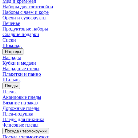
Мед и крем-мед
Наборы для глинтвейна
Наборы с чаем и кофе
Орехи и сухофрукты
Печенье
Продуктовые наборы
Сладкие подарки
Снеки
Шоколад
Награды
Награды
Кубки и медали
Наградные стелы
Плакетки и панно
Шильды
Пледы
Пледы
Акриловые пледы
Вязание на заказ
Дорожные пледы
Плед-подушка
Пледы для пикника
Флисовые пледы
Посуда / термокружки
Посуда / термокружки