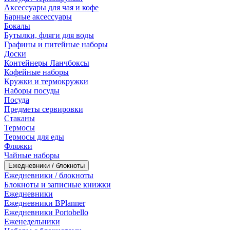
Аксессуары для чая и кофе
Барные аксессуары
Бокалы
Бутылки, фляги для воды
Графины и питейные наборы
Доски
Контейнеры Ланчбоксы
Кофейные наборы
Кружки и термокружки
Наборы посуды
Посуда
Предметы сервировки
Стаканы
Термосы
Термосы для еды
Фляжки
Чайные наборы
Ежедневники / блокноты
Ежедневники / блокноты
Блокноты и записные книжки
Ежедневники
Ежедневники BPlanner
Ежедневники Portobello
Еженедельники