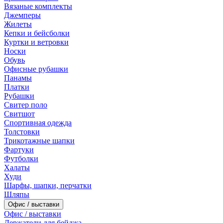
Вязаные комплекты
Джемперы
Жилеты
Кепки и бейсболки
Куртки и ветровки
Носки
Обувь
Офисные рубашки
Панамы
Платки
Рубашки
Свитер поло
Свитшот
Спортивная одежда
Толстовки
Трикотажные шапки
Фартуки
Футболки
Халаты
Худи
Шарфы, шапки, перчатки
Шляпы
Офис / выставки
Офис / выставки
Держатели для бейджа