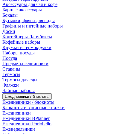
Аксессуары для чая и кофе
Барные аксессуары
Бокалы
Бутылки, фляги для воды
Графины и питейные наборы
Доски
Контейнеры Ланчбоксы
Кофейные наборы
Кружки и термокружки
Наборы посуды
Посуда
Предметы сервировки
Стаканы
Термосы
Термосы для еды
Фляжки
Чайные наборы
Ежедневники / блокноты
Ежедневники / блокноты
Блокноты и записные книжки
Ежедневники
Ежедневники BPlanner
Ежедневники Portobello
Еженедельники