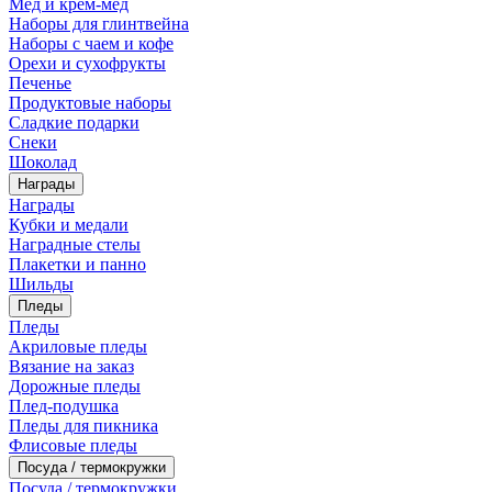
Мед и крем-мед
Наборы для глинтвейна
Наборы с чаем и кофе
Орехи и сухофрукты
Печенье
Продуктовые наборы
Сладкие подарки
Снеки
Шоколад
Награды
Награды
Кубки и медали
Наградные стелы
Плакетки и панно
Шильды
Пледы
Пледы
Акриловые пледы
Вязание на заказ
Дорожные пледы
Плед-подушка
Пледы для пикника
Флисовые пледы
Посуда / термокружки
Посуда / термокружки