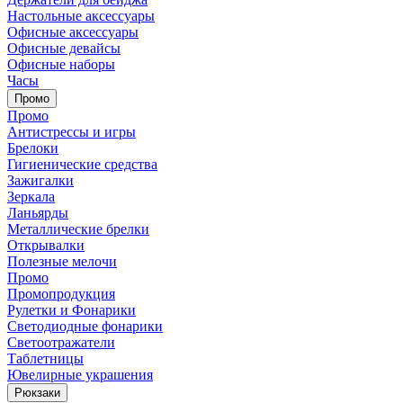
Настольные аксессуары
Офисные аксессуары
Офисные девайсы
Офисные наборы
Часы
Промо
Промо
Антистрессы и игры
Брелоки
Гигиенические средства
Зажигалки
Зеркала
Ланьярды
Металлические брелки
Открывалки
Полезные мелочи
Промо
Промопродукция
Рулетки и Фонарики
Светодиодные фонарики
Светоотражатели
Таблетницы
Ювелирные украшения
Рюкзаки