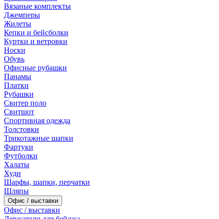
Вязаные комплекты
Джемперы
Жилеты
Кепки и бейсболки
Куртки и ветровки
Носки
Обувь
Офисные рубашки
Панамы
Платки
Рубашки
Свитер поло
Свитшот
Спортивная одежда
Толстовки
Трикотажные шапки
Фартуки
Футболки
Халаты
Худи
Шарфы, шапки, перчатки
Шляпы
Офис / выставки
Офис / выставки
Держатели для бейджа