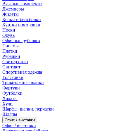
Вязаные комплекты
Джемперы
Жилеты
Кепки и бейсболки
Куртки и ветровки
Носки
Обувь
Офисные рубашки
Панамы
Платки
Рубашки
Свитер поло
Свитшот
Спортивная одежда
Толстовки
Трикотажные шапки
Фартуки
Футболки
Халаты
Худи
Шарфы, шапки, перчатки
Шляпы
Офис / выставки
Офис / выставки
Держатели для бейджа