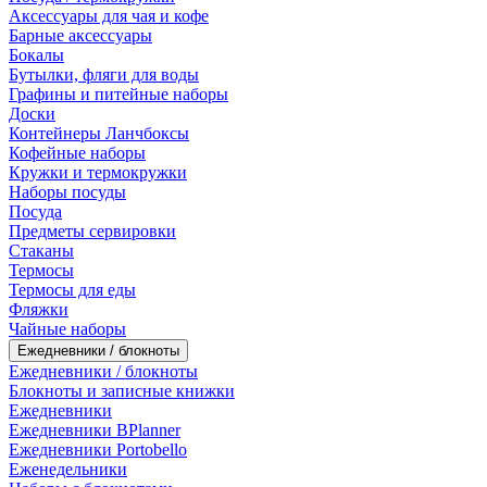
Аксессуары для чая и кофе
Барные аксессуары
Бокалы
Бутылки, фляги для воды
Графины и питейные наборы
Доски
Контейнеры Ланчбоксы
Кофейные наборы
Кружки и термокружки
Наборы посуды
Посуда
Предметы сервировки
Стаканы
Термосы
Термосы для еды
Фляжки
Чайные наборы
Ежедневники / блокноты
Ежедневники / блокноты
Блокноты и записные книжки
Ежедневники
Ежедневники BPlanner
Ежедневники Portobello
Еженедельники