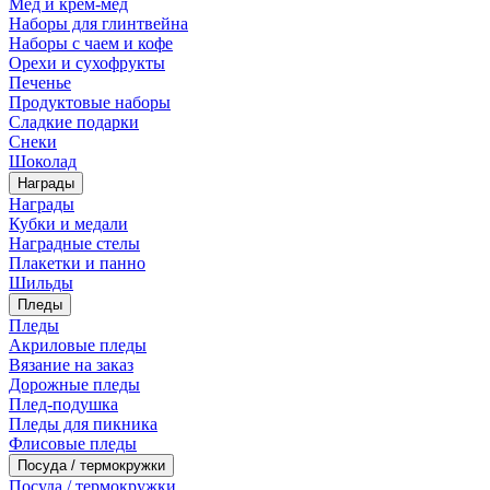
Мед и крем-мед
Наборы для глинтвейна
Наборы с чаем и кофе
Орехи и сухофрукты
Печенье
Продуктовые наборы
Сладкие подарки
Снеки
Шоколад
Награды
Награды
Кубки и медали
Наградные стелы
Плакетки и панно
Шильды
Пледы
Пледы
Акриловые пледы
Вязание на заказ
Дорожные пледы
Плед-подушка
Пледы для пикника
Флисовые пледы
Посуда / термокружки
Посуда / термокружки