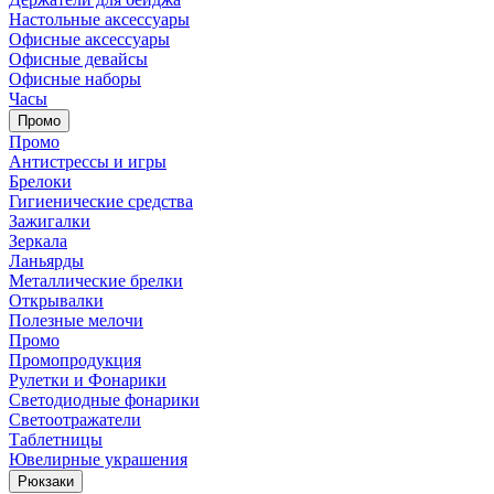
Настольные аксессуары
Офисные аксессуары
Офисные девайсы
Офисные наборы
Часы
Промо
Промо
Антистрессы и игры
Брелоки
Гигиенические средства
Зажигалки
Зеркала
Ланьярды
Металлические брелки
Открывалки
Полезные мелочи
Промо
Промопродукция
Рулетки и Фонарики
Светодиодные фонарики
Светоотражатели
Таблетницы
Ювелирные украшения
Рюкзаки