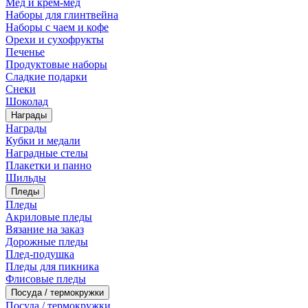
Мед и крем-мед
Наборы для глинтвейна
Наборы с чаем и кофе
Орехи и сухофрукты
Печенье
Продуктовые наборы
Сладкие подарки
Снеки
Шоколад
Награды
Награды
Кубки и медали
Наградные стелы
Плакетки и панно
Шильды
Пледы
Пледы
Акриловые пледы
Вязание на заказ
Дорожные пледы
Плед-подушка
Пледы для пикника
Флисовые пледы
Посуда / термокружки
Посуда / термокружки