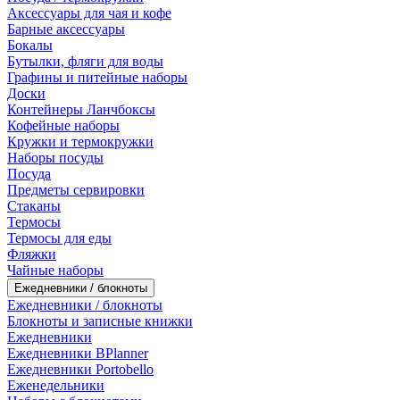
Аксессуары для чая и кофе
Барные аксессуары
Бокалы
Бутылки, фляги для воды
Графины и питейные наборы
Доски
Контейнеры Ланчбоксы
Кофейные наборы
Кружки и термокружки
Наборы посуды
Посуда
Предметы сервировки
Стаканы
Термосы
Термосы для еды
Фляжки
Чайные наборы
Ежедневники / блокноты
Ежедневники / блокноты
Блокноты и записные книжки
Ежедневники
Ежедневники BPlanner
Ежедневники Portobello
Еженедельники