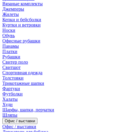
Вязаные комплекты
Джемперы
Жилеты
Кепки и бейсболки
Куртки и ветровки
Носки
Обувь
Офисные рубашки
Панамы
Платки
Рубашки
Свитер поло
Свитшот
Спортивная одежда
Толстовки
Трикотажные шапки
Фартуки
Футболки
Халаты
Худи
Шарфы, шапки, перчатки
Шляпы
Офис / выставки
Офис / выставки
Держатели для бейджа