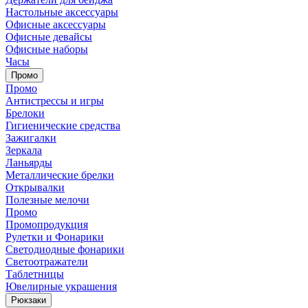
Настольные аксессуары
Офисные аксессуары
Офисные девайсы
Офисные наборы
Часы
Промо
Промо
Антистрессы и игры
Брелоки
Гигиенические средства
Зажигалки
Зеркала
Ланьярды
Металлические брелки
Открывалки
Полезные мелочи
Промо
Промопродукция
Рулетки и Фонарики
Светодиодные фонарики
Светоотражатели
Таблетницы
Ювелирные украшения
Рюкзаки