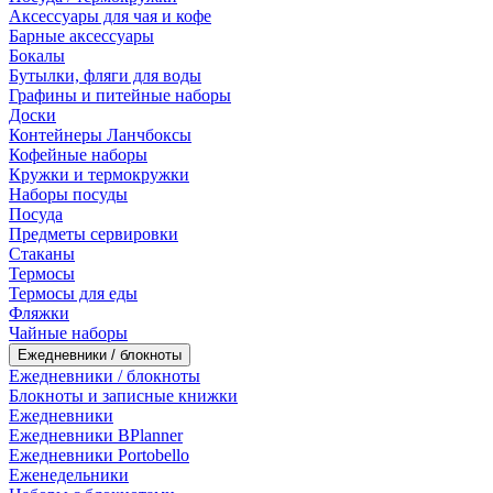
Аксессуары для чая и кофе
Барные аксессуары
Бокалы
Бутылки, фляги для воды
Графины и питейные наборы
Доски
Контейнеры Ланчбоксы
Кофейные наборы
Кружки и термокружки
Наборы посуды
Посуда
Предметы сервировки
Стаканы
Термосы
Термосы для еды
Фляжки
Чайные наборы
Ежедневники / блокноты
Ежедневники / блокноты
Блокноты и записные книжки
Ежедневники
Ежедневники BPlanner
Ежедневники Portobello
Еженедельники