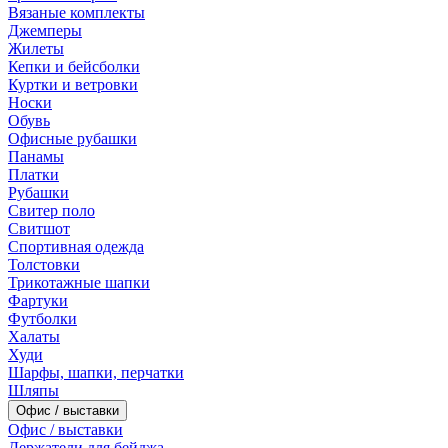
Вязаные комплекты
Джемперы
Жилеты
Кепки и бейсболки
Куртки и ветровки
Носки
Обувь
Офисные рубашки
Панамы
Платки
Рубашки
Свитер поло
Свитшот
Спортивная одежда
Толстовки
Трикотажные шапки
Фартуки
Футболки
Халаты
Худи
Шарфы, шапки, перчатки
Шляпы
Офис / выставки
Офис / выставки
Держатели для бейджа