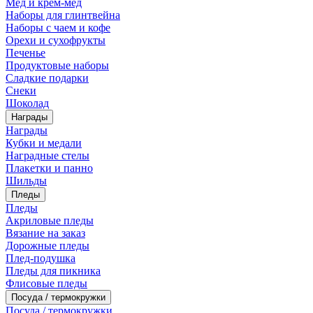
Мед и крем-мед
Наборы для глинтвейна
Наборы с чаем и кофе
Орехи и сухофрукты
Печенье
Продуктовые наборы
Сладкие подарки
Снеки
Шоколад
Награды
Награды
Кубки и медали
Наградные стелы
Плакетки и панно
Шильды
Пледы
Пледы
Акриловые пледы
Вязание на заказ
Дорожные пледы
Плед-подушка
Пледы для пикника
Флисовые пледы
Посуда / термокружки
Посуда / термокружки