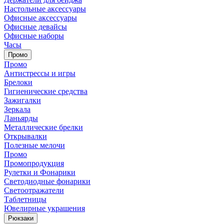
Настольные аксессуары
Офисные аксессуары
Офисные девайсы
Офисные наборы
Часы
Промо
Промо
Антистрессы и игры
Брелоки
Гигиенические средства
Зажигалки
Зеркала
Ланьярды
Металлические брелки
Открывалки
Полезные мелочи
Промо
Промопродукция
Рулетки и Фонарики
Светодиодные фонарики
Светоотражатели
Таблетницы
Ювелирные украшения
Рюкзаки