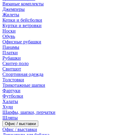
Вязаные комплекты
Джемперы
Жилеты
Кепки и бейсболки
Куртки и ветровки
Носки
Обувь
Офисные рубашки
Панамы
Платки
Рубашки
Свитер поло
Свитшот
Спортивная одежда
Толстовки
Трикотажные шапки
Фартуки
Футболки
Халаты
Худи
Шарфы, шапки, перчатки
Шляпы
Офис / выставки
Офис / выставки
Держатели для бейджа