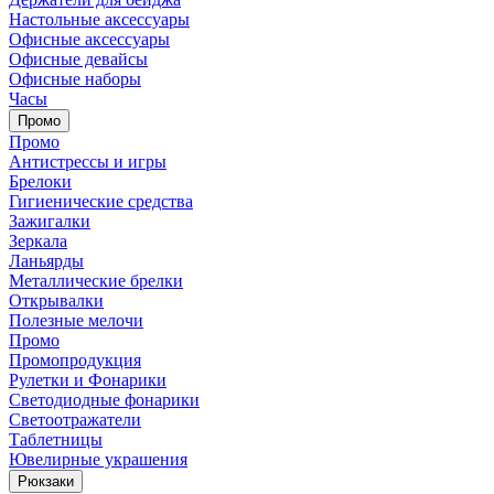
Настольные аксессуары
Офисные аксессуары
Офисные девайсы
Офисные наборы
Часы
Промо
Промо
Антистрессы и игры
Брелоки
Гигиенические средства
Зажигалки
Зеркала
Ланьярды
Металлические брелки
Открывалки
Полезные мелочи
Промо
Промопродукция
Рулетки и Фонарики
Светодиодные фонарики
Светоотражатели
Таблетницы
Ювелирные украшения
Рюкзаки