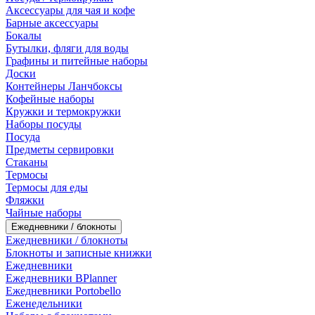
Аксессуары для чая и кофе
Барные аксессуары
Бокалы
Бутылки, фляги для воды
Графины и питейные наборы
Доски
Контейнеры Ланчбоксы
Кофейные наборы
Кружки и термокружки
Наборы посуды
Посуда
Предметы сервировки
Стаканы
Термосы
Термосы для еды
Фляжки
Чайные наборы
Ежедневники / блокноты
Ежедневники / блокноты
Блокноты и записные книжки
Ежедневники
Ежедневники BPlanner
Ежедневники Portobello
Еженедельники