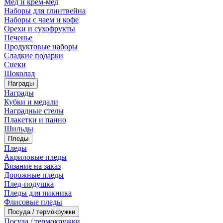
Мед и крем-мед
Наборы для глинтвейна
Наборы с чаем и кофе
Орехи и сухофрукты
Печенье
Продуктовые наборы
Сладкие подарки
Снеки
Шоколад
Награды
Награды
Кубки и медали
Наградные стелы
Плакетки и панно
Шильды
Пледы
Пледы
Акриловые пледы
Вязание на заказ
Дорожные пледы
Плед-подушка
Пледы для пикника
Флисовые пледы
Посуда / термокружки
Посуда / термокружки