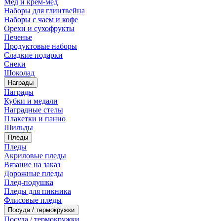
Мед и крем-мед
Наборы для глинтвейна
Наборы с чаем и кофе
Орехи и сухофрукты
Печенье
Продуктовые наборы
Сладкие подарки
Снеки
Шоколад
Награды
Награды
Кубки и медали
Наградные стелы
Плакетки и панно
Шильды
Пледы
Пледы
Акриловые пледы
Вязание на заказ
Дорожные пледы
Плед-подушка
Пледы для пикника
Флисовые пледы
Посуда / термокружки
Посуда / термокружки