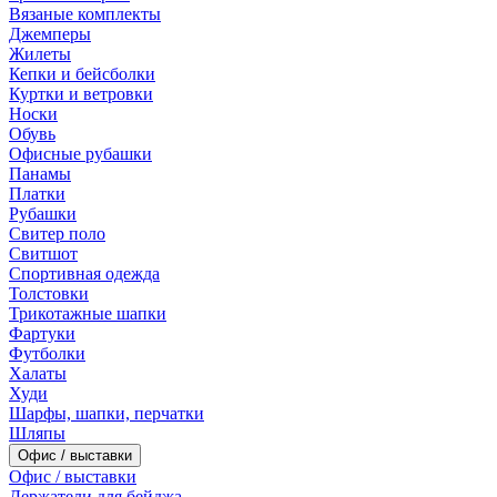
Вязаные комплекты
Джемперы
Жилеты
Кепки и бейсболки
Куртки и ветровки
Носки
Обувь
Офисные рубашки
Панамы
Платки
Рубашки
Свитер поло
Свитшот
Спортивная одежда
Толстовки
Трикотажные шапки
Фартуки
Футболки
Халаты
Худи
Шарфы, шапки, перчатки
Шляпы
Офис / выставки
Офис / выставки
Держатели для бейджа