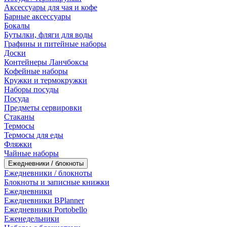
Аксессуары для чая и кофе
Барные аксессуары
Бокалы
Бутылки, фляги для воды
Графины и питейные наборы
Доски
Контейнеры Ланчбоксы
Кофейные наборы
Кружки и термокружки
Наборы посуды
Посуда
Предметы сервировки
Стаканы
Термосы
Термосы для еды
Фляжки
Чайные наборы
Ежедневники / блокноты
Ежедневники / блокноты
Блокноты и записные книжки
Ежедневники
Ежедневники BPlanner
Ежедневники Portobello
Еженедельники