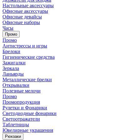
Настольные аксессуары
Офисные аксессуары
Офисные девайсы
Офисные наборы
Часы
Промо
Промо
Антистрессы и игры
Брелоки
Гигиенические средства
Зажигалки
Зеркала
Ланьярды
Металлические брелки
Открывалки
Полезные мелочи
Промо
Промопродукция
Рулетки и Фонарики
Светодиодные фонарики
Светоотражатели
Таблетницы
Ювелирные украшения
Рюкзаки