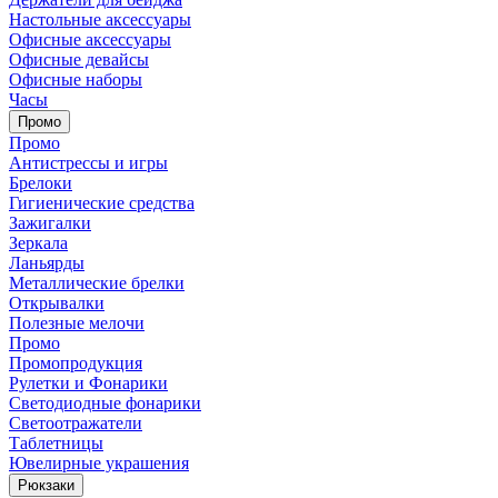
Настольные аксессуары
Офисные аксессуары
Офисные девайсы
Офисные наборы
Часы
Промо
Промо
Антистрессы и игры
Брелоки
Гигиенические средства
Зажигалки
Зеркала
Ланьярды
Металлические брелки
Открывалки
Полезные мелочи
Промо
Промопродукция
Рулетки и Фонарики
Светодиодные фонарики
Светоотражатели
Таблетницы
Ювелирные украшения
Рюкзаки