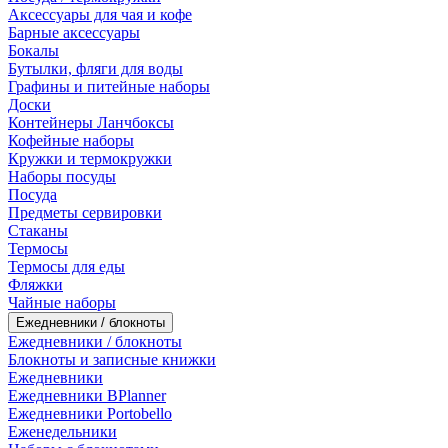
Аксессуары для чая и кофе
Барные аксессуары
Бокалы
Бутылки, фляги для воды
Графины и питейные наборы
Доски
Контейнеры Ланчбоксы
Кофейные наборы
Кружки и термокружки
Наборы посуды
Посуда
Предметы сервировки
Стаканы
Термосы
Термосы для еды
Фляжки
Чайные наборы
Ежедневники / блокноты
Ежедневники / блокноты
Блокноты и записные книжки
Ежедневники
Ежедневники BPlanner
Ежедневники Portobello
Еженедельники