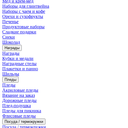
Мед и крем-мед
Наборы для глинтвейна
Наборы с чаем и кофе
Орехи и сухофрукты
Печенье
Продуктовые наборы
Сладкие подарки
Снеки
Шоколад
Награды
Награды
Кубки и медали
Наградные стелы
Плакетки и панно
Шильды
Пледы
Пледы
Акриловые пледы
Вязание на заказ
Дорожные пледы
Плед-подушка
Пледы для пикника
Флисовые пледы
Посуда / термокружки
Посуда / термокружки