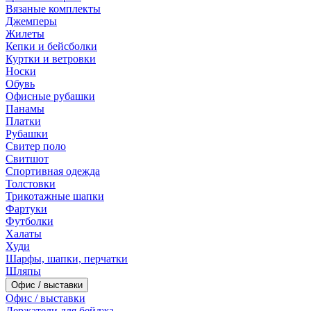
Вязаные комплекты
Джемперы
Жилеты
Кепки и бейсболки
Куртки и ветровки
Носки
Обувь
Офисные рубашки
Панамы
Платки
Рубашки
Свитер поло
Свитшот
Спортивная одежда
Толстовки
Трикотажные шапки
Фартуки
Футболки
Халаты
Худи
Шарфы, шапки, перчатки
Шляпы
Офис / выставки
Офис / выставки
Держатели для бейджа