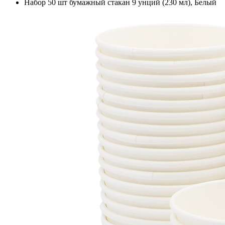
Набор 50 шт бумажный стакан 9 унций (230 мл), Белый