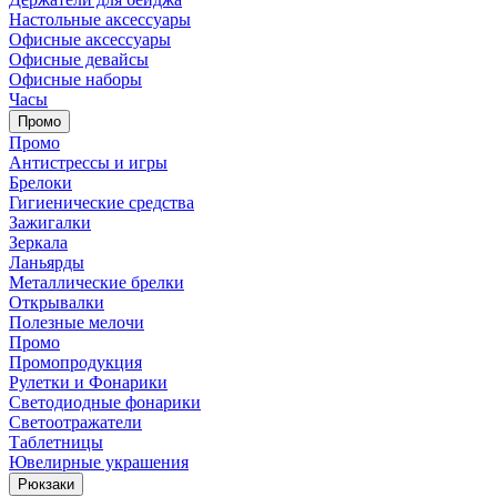
Настольные аксессуары
Офисные аксессуары
Офисные девайсы
Офисные наборы
Часы
Промо
Промо
Антистрессы и игры
Брелоки
Гигиенические средства
Зажигалки
Зеркала
Ланьярды
Металлические брелки
Открывалки
Полезные мелочи
Промо
Промопродукция
Рулетки и Фонарики
Светодиодные фонарики
Светоотражатели
Таблетницы
Ювелирные украшения
Рюкзаки