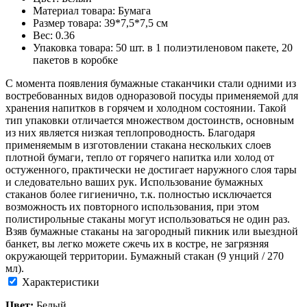
Материал товара: Бумага
Размер товара: 39*7,5*7,5 см
Вес: 0.36
Упаковка товара: 50 шт. в 1 полиэтиленовом пакете, 20
пакетов в коробке
С момента появления бумажные стаканчики стали одними из
востребованных видов одноразовой посуды применяемой для
хранения напитков в горячем и холодном состоянии. Такой
тип упаковки отличается множеством достоинств, основным
из них является низкая теплопроводность. Благодаря
применяемым в изготовлении стакана нескольких слоев
плотной бумаги, тепло от горячего напитка или холод от
остуженного, практически не достигает наружного слоя тары
и следовательно ваших рук. Использование бумажных
стаканов более гигиенично, т.к. полностью исключается
возможность их повторного использования, при этом
полистирольные стаканы могут использоваться не один раз.
Взяв бумажные стаканы на загородный пикник или выездной
банкет, вы легко можете сжечь их в костре, не загрязняя
окружающей территории. Бумажный стакан (9 унций / 270
мл).
Характеристики
Цвет:
Белый