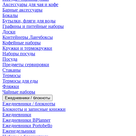
Аксессуары для чая и кофе
Барные аксессуары
Бокалы
Бутылки, фляги для воды
Графины и питейные наборы
Доски
Контейнеры Ланчбоксы
Кофейные наборы
Кружки и термокружки
Наборы посуды
Посуда
Предметы сервировки
Стаканы
Термосы
Термосы для еды
Фляжки
Чайные наборы
Ежедневники / блокноты
Ежедневники / блокноты
Блокноты и записные книжки
Ежедневники
Ежедневники BPlanner
Ежедневники Portobello
Еженедельники