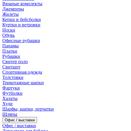
Вязаные комплекты
Джемперы
Жилеты
Кепки и бейсболки
Куртки и ветровки
Носки
Обувь
Офисные рубашки
Панамы
Платки
Рубашки
Свитер поло
Свитшот
Спортивная одежда
Толстовки
Трикотажные шапки
Фартуки
Футболки
Халаты
Худи
Шарфы, шапки, перчатки
Шляпы
Офис / выставки
Офис / выставки
Держатели для бейджа