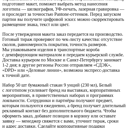
подготовит макет, поможет выбрать метод нанесения
логотипа — шелкография, УФ-печать, лазерная гравировка —
и проследит за точностью Pantone-оттенков. Перед запуском
партии вы получите цифровой эскиз: можно скорректировать
размещение знака, текст или цвет.
После утверждения макета заказ передается на производство.
Готовый тираж проверяют по чек-листу качества: отсутствие
сколов, равномерность покрытия, точность размеров.
Мы упаковываем изделия в транспортные короба
с демпфирующим материалом и передаем курьерской службе.
Доставка курьером по Москве и Санкт-Петербургу занимает
1-2 дня; в другие регионы России отправляем «СДЭК»,
«DPD» или «Деловые линии», возможна экспресс-доставка
к точной дате.
Набор 50 шт бумажный стакан 9 унций (230 мл), Белый
с логотипом усиливает бренд на выставках, корпоративных
мероприятиях, в приветственных наборах и программах
лояльности. Сотрудники и партнёры получают предмет,
которым пользуются ежедневно, а бренд получает длительный
рекламный контакт без дополнительного бюджета. Чтобы
оформить заказ, добавьте позиции в корзину или оставьте
заявку — менеджер свяжется с вами, уточнит тираж, сроки
и адрес доставки. Сделайте корпоративные подарки