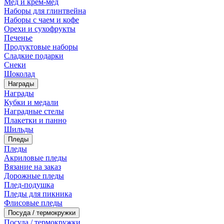
Мед и крем-мед
Наборы для глинтвейна
Наборы с чаем и кофе
Орехи и сухофрукты
Печенье
Продуктовые наборы
Сладкие подарки
Снеки
Шоколад
Награды
Награды
Кубки и медали
Наградные стелы
Плакетки и панно
Шильды
Пледы
Пледы
Акриловые пледы
Вязание на заказ
Дорожные пледы
Плед-подушка
Пледы для пикника
Флисовые пледы
Посуда / термокружки
Посуда / термокружки