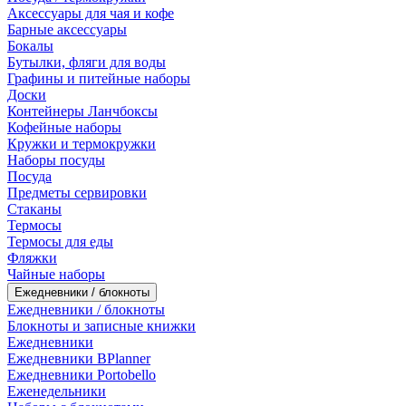
Аксессуары для чая и кофе
Барные аксессуары
Бокалы
Бутылки, фляги для воды
Графины и питейные наборы
Доски
Контейнеры Ланчбоксы
Кофейные наборы
Кружки и термокружки
Наборы посуды
Посуда
Предметы сервировки
Стаканы
Термосы
Термосы для еды
Фляжки
Чайные наборы
Ежедневники / блокноты
Ежедневники / блокноты
Блокноты и записные книжки
Ежедневники
Ежедневники BPlanner
Ежедневники Portobello
Еженедельники