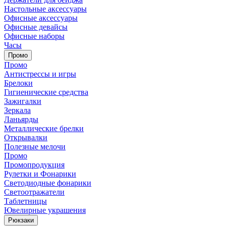
Настольные аксессуары
Офисные аксессуары
Офисные девайсы
Офисные наборы
Часы
Промо
Промо
Антистрессы и игры
Брелоки
Гигиенические средства
Зажигалки
Зеркала
Ланьярды
Металлические брелки
Открывалки
Полезные мелочи
Промо
Промопродукция
Рулетки и Фонарики
Светодиодные фонарики
Светоотражатели
Таблетницы
Ювелирные украшения
Рюкзаки