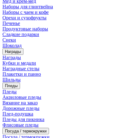
Мед и крем-мед
Наборы для глинтвейна
Наборы с чаем и кофе
Орехи и сухофрукты
Печенье
Продуктовые наборы
Сладкие подарки
Снеки
Шоколад
Награды
Награды
Кубки и медали
Наградные стелы
Плакетки и панно
Шильды
Пледы
Пледы
Акриловые пледы
Вязание на заказ
Дорожные пледы
Плед-подушка
Пледы для пикника
Флисовые пледы
Посуда / термокружки
Посуда / термокружки