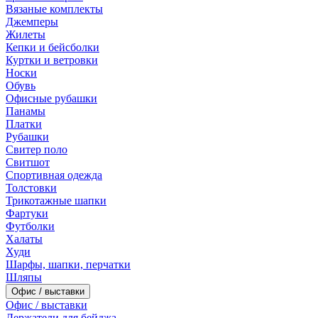
Вязаные комплекты
Джемперы
Жилеты
Кепки и бейсболки
Куртки и ветровки
Носки
Обувь
Офисные рубашки
Панамы
Платки
Рубашки
Свитер поло
Свитшот
Спортивная одежда
Толстовки
Трикотажные шапки
Фартуки
Футболки
Халаты
Худи
Шарфы, шапки, перчатки
Шляпы
Офис / выставки
Офис / выставки
Держатели для бейджа