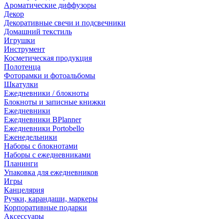
Ароматические диффузоры
Декор
Декоративные свечи и подсвечники
Домашний текстиль
Игрушки
Инструмент
Косметическая продукция
Полотенца
Фоторамки и фотоальбомы
Шкатулки
Ежедневники / блокноты
Блокноты и записные книжки
Ежедневники
Ежедневники BPlanner
Ежедневники Portobello
Еженедельники
Наборы с блокнотами
Наборы с ежедневниками
Планинги
Упаковка для ежедневников
Игры
Канцелярия
Ручки, карандаши, маркеры
Корпоративные подарки
Аксессуары