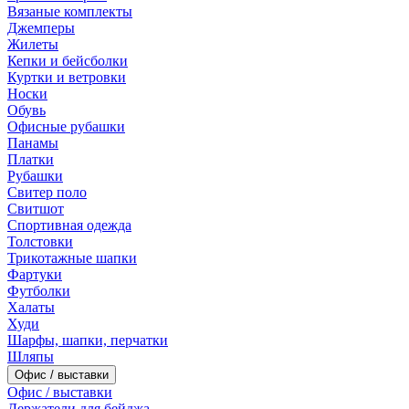
Вязаные комплекты
Джемперы
Жилеты
Кепки и бейсболки
Куртки и ветровки
Носки
Обувь
Офисные рубашки
Панамы
Платки
Рубашки
Свитер поло
Свитшот
Спортивная одежда
Толстовки
Трикотажные шапки
Фартуки
Футболки
Халаты
Худи
Шарфы, шапки, перчатки
Шляпы
Офис / выставки
Офис / выставки
Держатели для бейджа