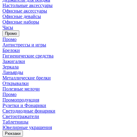
Настольные аксессуары
Офисные аксессуары
Офисные девайсы
Офисные наборы
Часы
Промо
Промо
Антистрессы и игры
Брелоки
Гигиенические средства
Зажигалки
Зеркала
Ланьярды
Металлические брелки
Открывалки
Полезные мелочи
Промо
Промопродукция
Рулетки и Фонарики
Светодиодные фонарики
Светоотражатели
Таблетницы
Ювелирные украшения
Рюкзаки