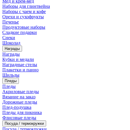
Мед и крем-мед
Наборы для глинтвейна
Наборы с чаем и кофе
Орехи и сухофрукты
Печенье
Продуктовые наборы
Сладкие подарки
Снеки
Шоколад
Награды
Награды
Кубки и медали
Наградные стелы
Плакетки и панно
Шильды
Пледы
Пледы
Акриловые пледы
Вязание на заказ
Дорожные пледы
Плед-подушка
Пледы для пикника
Флисовые пледы
Посуда / термокружки
Посуда / термокружки