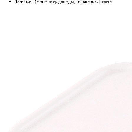
Ланчбокс (контейнер для еды) Squarebox, Белый