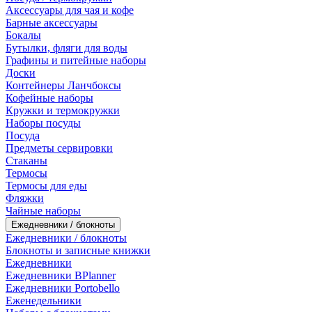
Аксессуары для чая и кофе
Барные аксессуары
Бокалы
Бутылки, фляги для воды
Графины и питейные наборы
Доски
Контейнеры Ланчбоксы
Кофейные наборы
Кружки и термокружки
Наборы посуды
Посуда
Предметы сервировки
Стаканы
Термосы
Термосы для еды
Фляжки
Чайные наборы
Ежедневники / блокноты
Ежедневники / блокноты
Блокноты и записные книжки
Ежедневники
Ежедневники BPlanner
Ежедневники Portobello
Еженедельники