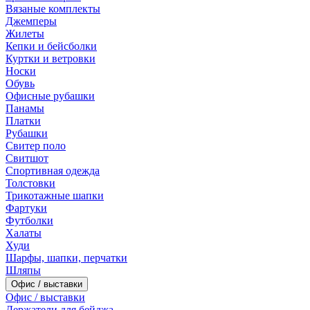
Вязаные комплекты
Джемперы
Жилеты
Кепки и бейсболки
Куртки и ветровки
Носки
Обувь
Офисные рубашки
Панамы
Платки
Рубашки
Свитер поло
Свитшот
Спортивная одежда
Толстовки
Трикотажные шапки
Фартуки
Футболки
Халаты
Худи
Шарфы, шапки, перчатки
Шляпы
Офис / выставки
Офис / выставки
Держатели для бейджа