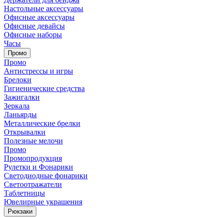
Настольные аксессуары
Офисные аксессуары
Офисные девайсы
Офисные наборы
Часы
Промо
Промо
Антистрессы и игры
Брелоки
Гигиенические средства
Зажигалки
Зеркала
Ланьярды
Металлические брелки
Открывалки
Полезные мелочи
Промо
Промопродукция
Рулетки и Фонарики
Светодиодные фонарики
Светоотражатели
Таблетницы
Ювелирные украшения
Рюкзаки