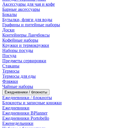
Аксессуары для чая и кофе
Барные аксессуары
Бокалы
Бутылки, фляги для воды
Графины и питейные наборы
Доски
Контейнеры Ланчбоксы
Кофейные наборы
Кружки и термокружки
Наборы посуды
Посуда
Предметы сервировки
Стаканы
Термосы
Термосы для еды
Фляжки
Чайные наборы
Ежедневники / блокноты
Ежедневники / блокноты
Блокноты и записные книжки
Ежедневники
Ежедневники BPlanner
Ежедневники Portobello
Еженедельники