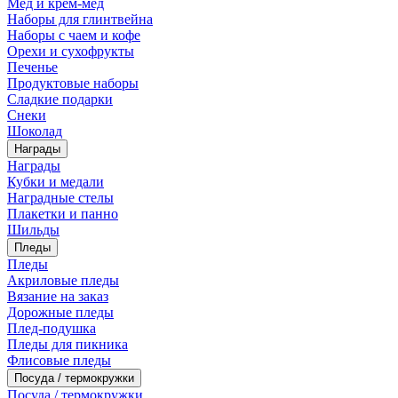
Мед и крем-мед
Наборы для глинтвейна
Наборы с чаем и кофе
Орехи и сухофрукты
Печенье
Продуктовые наборы
Сладкие подарки
Снеки
Шоколад
Награды
Награды
Кубки и медали
Наградные стелы
Плакетки и панно
Шильды
Пледы
Пледы
Акриловые пледы
Вязание на заказ
Дорожные пледы
Плед-подушка
Пледы для пикника
Флисовые пледы
Посуда / термокружки
Посуда / термокружки