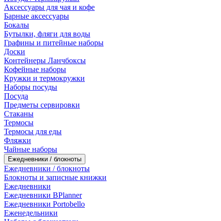
Аксессуары для чая и кофе
Барные аксессуары
Бокалы
Бутылки, фляги для воды
Графины и питейные наборы
Доски
Контейнеры Ланчбоксы
Кофейные наборы
Кружки и термокружки
Наборы посуды
Посуда
Предметы сервировки
Стаканы
Термосы
Термосы для еды
Фляжки
Чайные наборы
Ежедневники / блокноты
Ежедневники / блокноты
Блокноты и записные книжки
Ежедневники
Ежедневники BPlanner
Ежедневники Portobello
Еженедельники