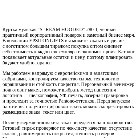
Куртка мужская "STREAM HOODED" 280 Т, черный —
практичный корпоративный подарок и заметный бизнес мерч.
В компании EPSILONGIFTS вы можете заказать изделие
с логотипом большим тиражом: покупка оптом снижает
себестоимость каждого экземпляра и экономит время. Каталог
показывает актуальные остатки и цену, поэтому планировать
бюджет удобно заранее.
Мы работаем напрямую с европейскими и азиатскими
фабриками, контролируем качество сырья, технологию
окрашивания и стойкость покрытия. Персональный менеджер
подготовит макет, поможет выбрать метод нанесения
логотипа — шелкография, УФ-печать, лазерная гравировка —
и проследит за точностью Pantone-оттенков. Перед запуском
партии вы получите цифровой эскиз: можно скорректировать
размещение знака, текст или цвет.
После утверждения макета заказ передается на производство.
Готовый тираж проверяют по чек-листу качества: отсутствие
сколов, равномерность покрытия, точность размеров.