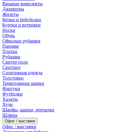
Вязаные комплекты
Джемперы
Жилеты
Кепки и бейсболки
Куртки и ветровки
Носки
Обувь
Офисные рубашки
Панамы
Платки
Рубашки
Свитер поло
Свитшот
Спортивная одежда
Толстовки
Трикотажные шапки
Фартуки
Футболки
Халаты
Худи
Шарфы, шапки, перчатки
Шляпы
Офис / выставки
Офис / выставки
Держатели для бейджа