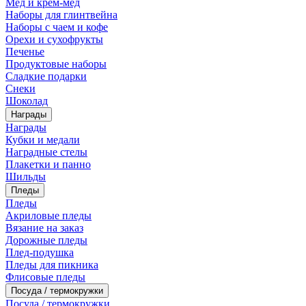
Мед и крем-мед
Наборы для глинтвейна
Наборы с чаем и кофе
Орехи и сухофрукты
Печенье
Продуктовые наборы
Сладкие подарки
Снеки
Шоколад
Награды
Награды
Кубки и медали
Наградные стелы
Плакетки и панно
Шильды
Пледы
Пледы
Акриловые пледы
Вязание на заказ
Дорожные пледы
Плед-подушка
Пледы для пикника
Флисовые пледы
Посуда / термокружки
Посуда / термокружки