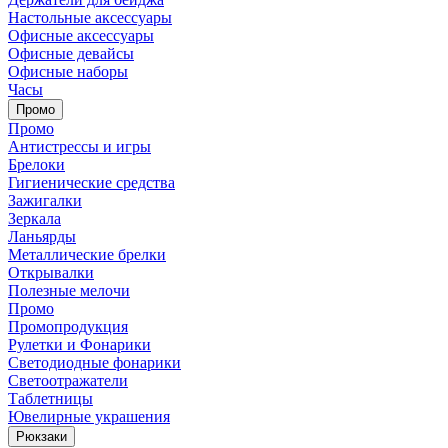
Настольные аксессуары
Офисные аксессуары
Офисные девайсы
Офисные наборы
Часы
Промо
Промо
Антистрессы и игры
Брелоки
Гигиенические средства
Зажигалки
Зеркала
Ланьярды
Металлические брелки
Открывалки
Полезные мелочи
Промо
Промопродукция
Рулетки и Фонарики
Светодиодные фонарики
Светоотражатели
Таблетницы
Ювелирные украшения
Рюкзаки