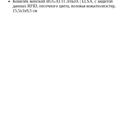
Кошелёк женский BUGATTI ЭЛЬЗА | ELSA, с защитой
данных RFID, песочного цвета, воловья кожа/полиэстер,
15,5х3х9,5 см