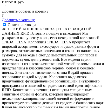
Итого:
0
руб.
Добавить образец в корзину
?
Добавить в корзину
Описание товара
ЖЕНСКИЙ КОШЕЛЕК ЭЛЬЗА | ELSA С ЗАЩИТОЙ
ДАННЫХ RFID Готовы к поездке в выходные? Мы
раскрасим вашу ленту в соцсетях невероятной коллекцией
ЭЛЬЗА | ELSA. Коллекция ЭЛЬЗА | ELSA предлагает
широкий ассортимент аксессуаров и сумок разных форм и
размеров, от элегантных кошельков и изящных наплечных
сумочек для выхода в свет до вместительных шопперов и
дорожных сумок для путешествий. Все модели серии
изготовлены из высококачественной мягкой воловьей кожи и
представлены в классическом черном, белом и бежевом
цветах. Элегантное тиснение логотипа Bugatti придает
очарование каждой модели. Коллекция выделяется
продуманной функциональной организацией внутреннего
пространства и защитой от радиочастотной идентификации
RFID. Кошельки и ключницы оснащены специальным
защитным слоем из фольги, который предотвращает
незаконное сканирование вашей личной информации и
препятствует списанию денежных средств с банковских карт.
Какой бы аксессуар или сумку вы бы ни предпочли, будьте