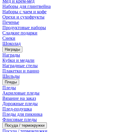
Мед и крем-мед
Наборы для глинтвейна
Наборы с чаем и кофе
Орехи и сухофрукты
Печенье
Продуктовые наборы
Сладкие подарки
Снеки
Шоколад
Награды
Награды
Кубки и медали
Наградные стелы
Плакетки и панно
Шильды
Пледы
Пледы
Акриловые пледы
Вязание на заказ
Дорожные пледы
Плед-подушка
Пледы для пикника
Флисовые пледы
Посуда / термокружки
Посуда / термокружки