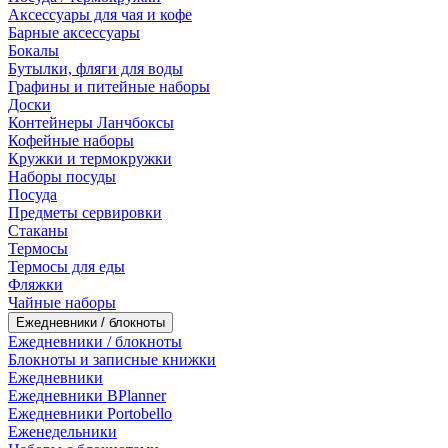
Аксессуары для чая и кофе
Барные аксессуары
Бокалы
Бутылки, фляги для воды
Графины и питейные наборы
Доски
Контейнеры Ланчбоксы
Кофейные наборы
Кружки и термокружки
Наборы посуды
Посуда
Предметы сервировки
Стаканы
Термосы
Термосы для еды
Фляжки
Чайные наборы
Ежедневники / блокноты
Ежедневники / блокноты
Блокноты и записные книжки
Ежедневники
Ежедневники BPlanner
Ежедневники Portobello
Еженедельники