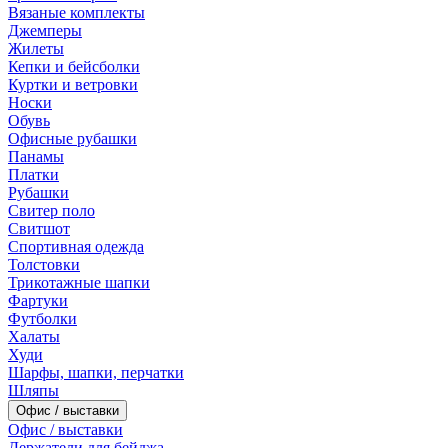
Вязаные комплекты
Джемперы
Жилеты
Кепки и бейсболки
Куртки и ветровки
Носки
Обувь
Офисные рубашки
Панамы
Платки
Рубашки
Свитер поло
Свитшот
Спортивная одежда
Толстовки
Трикотажные шапки
Фартуки
Футболки
Халаты
Худи
Шарфы, шапки, перчатки
Шляпы
Офис / выставки
Офис / выставки
Держатели для бейджа