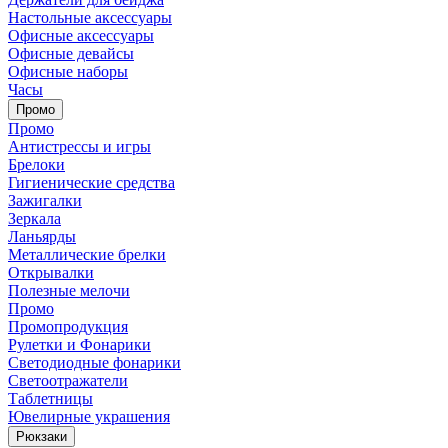
Настольные аксессуары
Офисные аксессуары
Офисные девайсы
Офисные наборы
Часы
Промо
Промо
Антистрессы и игры
Брелоки
Гигиенические средства
Зажигалки
Зеркала
Ланьярды
Металлические брелки
Открывалки
Полезные мелочи
Промо
Промопродукция
Рулетки и Фонарики
Светодиодные фонарики
Светоотражатели
Таблетницы
Ювелирные украшения
Рюкзаки