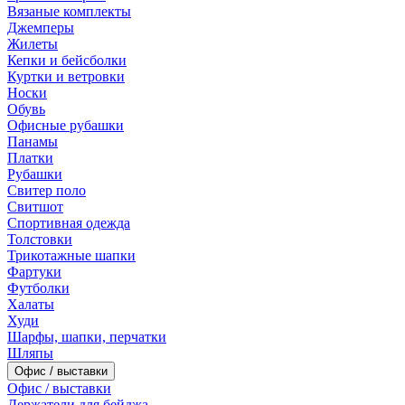
Вязаные комплекты
Джемперы
Жилеты
Кепки и бейсболки
Куртки и ветровки
Носки
Обувь
Офисные рубашки
Панамы
Платки
Рубашки
Свитер поло
Свитшот
Спортивная одежда
Толстовки
Трикотажные шапки
Фартуки
Футболки
Халаты
Худи
Шарфы, шапки, перчатки
Шляпы
Офис / выставки
Офис / выставки
Держатели для бейджа