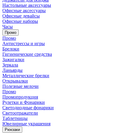
Настольные аксессуары
Офисные аксессуары
Офисные девайсы
Офисные наборы
Часы
Промо
Промо
Антистрессы и игры
Брелоки
Гигиенические средства
Зажигалки
Зеркала
Ланьярды
Металлические брелки
Открывалки
Полезные мелочи
Промо
Промопродукция
Рулетки и Фонарики
Светодиодные фонарики
Светоотражатели
Таблетницы
Ювелирные украшения
Рюкзаки