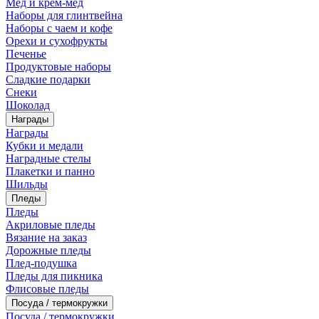
Мед и крем-мед
Наборы для глинтвейна
Наборы с чаем и кофе
Орехи и сухофрукты
Печенье
Продуктовые наборы
Сладкие подарки
Снеки
Шоколад
Награды
Награды
Кубки и медали
Наградные стелы
Плакетки и панно
Шильды
Пледы
Пледы
Акриловые пледы
Вязание на заказ
Дорожные пледы
Плед-подушка
Пледы для пикника
Флисовые пледы
Посуда / термокружки
Посуда / термокружки