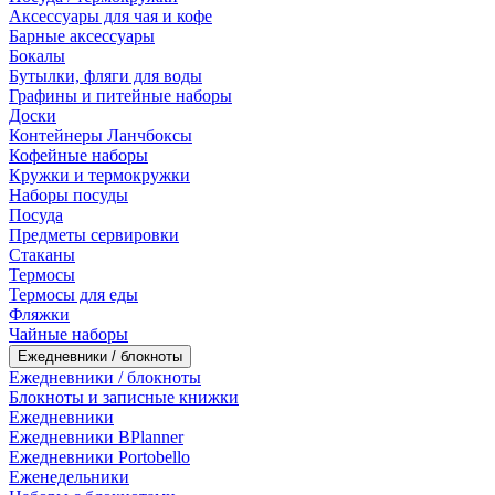
Аксессуары для чая и кофе
Барные аксессуары
Бокалы
Бутылки, фляги для воды
Графины и питейные наборы
Доски
Контейнеры Ланчбоксы
Кофейные наборы
Кружки и термокружки
Наборы посуды
Посуда
Предметы сервировки
Стаканы
Термосы
Термосы для еды
Фляжки
Чайные наборы
Ежедневники / блокноты
Ежедневники / блокноты
Блокноты и записные книжки
Ежедневники
Ежедневники BPlanner
Ежедневники Portobello
Еженедельники