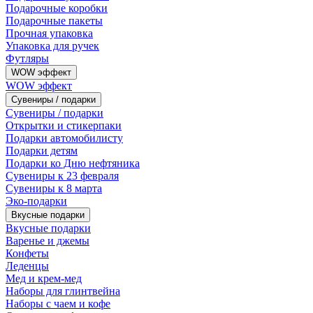
Подарочные коробки
Подарочные пакеты
Прочная упаковка
Упаковка для ручек
Футляры
WOW эффект
WOW эффект
Сувениры / подарки
Сувениры / подарки
Открытки и стикерпаки
Подарки автомобилисту
Подарки детям
Подарки ко Дню нефтяника
Сувениры к 23 февраля
Сувениры к 8 марта
Эко-подарки
Вкусные подарки
Вкусные подарки
Варенье и джемы
Конфеты
Леденцы
Мед и крем-мед
Наборы для глинтвейна
Наборы с чаем и кофе