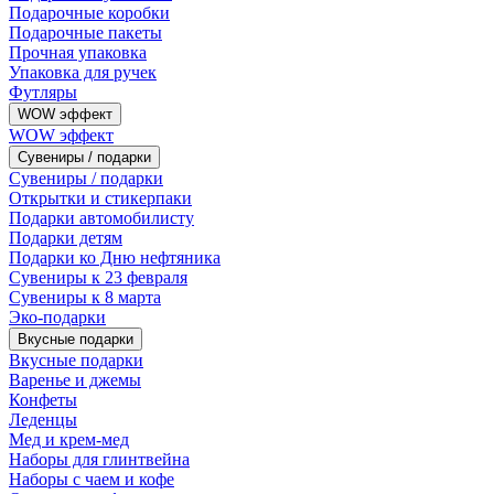
Подарочные коробки
Подарочные пакеты
Прочная упаковка
Упаковка для ручек
Футляры
WOW эффект
WOW эффект
Сувениры / подарки
Сувениры / подарки
Открытки и стикерпаки
Подарки автомобилисту
Подарки детям
Подарки ко Дню нефтяника
Сувениры к 23 февраля
Сувениры к 8 марта
Эко-подарки
Вкусные подарки
Вкусные подарки
Варенье и джемы
Конфеты
Леденцы
Мед и крем-мед
Наборы для глинтвейна
Наборы с чаем и кофе