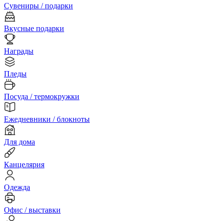
Сувениры / подарки
Вкусные подарки
Награды
Пледы
Посуда / термокружки
Ежедневники / блокноты
Для дома
Канцелярия
Одежда
Офис / выставки